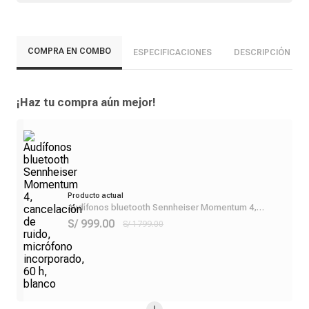
COMPRA EN COMBO
ESPECIFICACIONES
DESCRIPCIÓN
¡Haz tu compra aún mejor!
Producto actual
Audífonos bluetooth Sennheiser Momentum 4,
cancelación de ruido, micrófono incorporado, 60 h,
S/ 999.00
S/ 1799.00
blanco