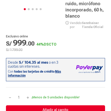
ruido, micrófono
incorporado, 60 h,
blanco
Vendido
Sennheiser
por
Tienda Oficial
Exclusivo online
999
S/
.
00
44%
DSCTO
S/
1799
.
00
－
＋
¡Menos de 5 unidades disponible!
Añadir al carrito