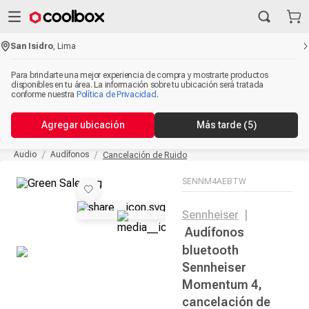
San Isidro
,
Lima
Para brindarte una mejor experiencia de compra y mostrarte productos
disponibles en tu área. La información sobre tu ubicación será tratada
conforme nuestra
Política de Privacidad
.
Agregar ubicación
Más tarde
(5)
Audio
Audífonos
Cancelación de Ruido
SENNM4AEBTW
Sennheiser
|
Audífonos
bluetooth
Sennheiser
Momentum 4,
cancelación de