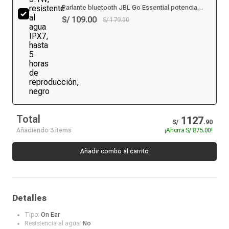
Parlante bluetooth JBL Go Essential potencia
3.1W, resistente al agua IPX7, hasta 5 horas de
S/ 109.00
S/ 179.00
reproducción, negro
Total
1127
S/
.
90
Añadiendo 3 ítems
¡Ahorra
S/ 875.00
!
Añadir combo al carrito
Detalles
Tipo:
On Ear
Resistencia al agua:
No