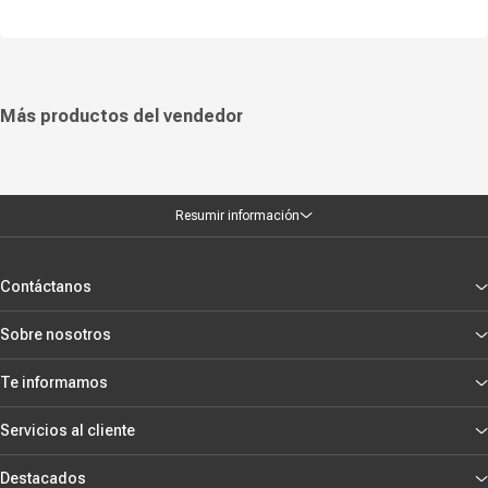
para usuarios que desean un sonido potente, controles prácticos y
resistencia para el uso diario, combinando calidad de audio,
funcionalidad y un diseño confiable pensado para acompañar rutinas de
trabajo, estudio y entretenimiento con total libertad.
Más productos del vendedor
Resumir información
Contáctanos
Sobre nosotros
Te informamos
Servicios al cliente
Destacados