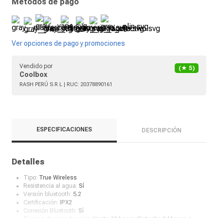
Métodos de pago
Ver opciones de pago y promociones
Vendido por
(★
5
)
Coolbox
RASH PERÚ S.R.L
| RUC:
20378890161
ESPECIFICACIONES
DESCRIPCIÓN
Detalles
Tipo:
True Wireless
Resistencia al agua:
Sí
Versión bluetooth:
5.2
Certificación:
IPX2
Conexión Bluetooth:
Sí