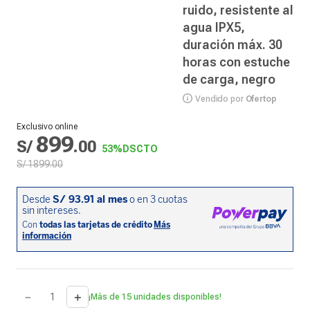
ruido, resistente al
agua IPX5,
duración máx. 30
horas con estuche
de carga, negro
Vendido por
Ofertop
Exclusivo online
899
S/
.
00
53%
DSCTO
S/
1899
.
00
－
＋
¡Más de 15 unidades disponibles!