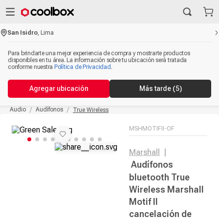
San Isidro
,
Lima
Para brindarte una mejor experiencia de compra y mostrarte productos
disponibles en tu área. La información sobre tu ubicación será tratada
conforme nuestra
Política de Privacidad
.
Agregar ubicación
Más tarde
(5)
Audio
Audífonos
True Wireless
MSHMOTIFII-OF
Marshall
|
Audífonos
bluetooth True
Wireless Marshall
Motif II
cancelación de