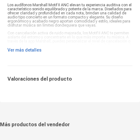
Los audífonos Marshall Motif II ANC elevan tu experiencia auditiva con el
característico sonido equilibrado y potente de la marca. Diseñados para
ofrecer claridad y profundidad en cada nota, brindan una calidad de
audio tipo concierto en un formato compacto y elegante. Su diseño
ergonómico y acabado negro aportan comodidad y estilo, ideales para
disfrutar música sin límites dondequiera que vayas.
Con cancelación activa de ruido mejorada, los Motif II ANC te permiten
aislarte del entorno y concentrarte en lo que más importa: tu música. A
través de la app Marshall, puedes personalizar el nivel de cancelación o
activar el modo transparencia para mantenerte al tanto de lo que sucede
a tu alrededor. Equipados con tecnología Bluetooth LE Audio,
Ver más detalles
garantizan una conexión más estable, de mayor calidad y
sincronización perfecta con tus videos.
Disfruta hasta 6 horas de reproducción continua, o 30 horas con el
estuche de carga. Además, la carga rápida ofrece 1 hora adicional en
solo 15 minutos. Fabricados con un 70% de materiales reciclados
posconsumo, los Marshall Motif II ANC combinan sostenibilidad,
Valoraciones del producto
potencia y autenticidad sonora. Perfectos para quienes buscan sonido
premium, confort y libertad inalámbrica con el inconfundible estilo
Marshall.
Más productos del vendedor