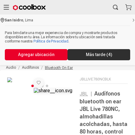
San Isidro
,
Lima
Para brindarte una mejor experiencia de compra y mostrarte productos
disponibles en tu área. La información sobre tu ubicación será tratada
conforme nuestra
Política de Privacidad
.
Agregar ubicación
Más tarde
(4)
Audio
Audífonos
Bluetooth On Ear
JBLLIVE780NCBLK
Audífonos
JBL
|
bluetooth on ear
JBL Live 780NC,
almohadillas
acolchadas, hasta
80 horas, control