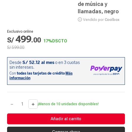
de música y
llamadas, negro
Vendido por
Coolbox
Exclusivo online
499
S/
.
00
17%
DSCTO
S/
599
.
00
－
＋
¡Menos de 10 unidades disponibles!
Añadir al carrito
Comprar ahora