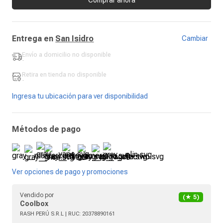
Entrega en
San Isidro
Cambiar
Envío a domicilio
no disponible
-
Retira en tienda
no disponible
-
Ingresa tu ubicación para ver disponibilidad
Métodos de pago
Ver opciones de pago y promociones
Vendido por
(★
5
)
Coolbox
RASH PERÚ S.R.L
| RUC:
20378890161