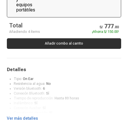
Total
777
S/
.
80
Añadiendo 4 ítems
¡Ahorra
S/ 150.00
!
Añadir combo al carrito
Detalles
Tipo:
On Ear
Resistencia al agua:
No
Versión bluetooth:
6
Conexión Bluetooth:
Sí
Tiempo de reproducción:
Hasta 80 horas
Inalámbrico:
Sí
Conexión Auxiliar:
Sí
Cancelación de ruido:
Sí
Color:
Negro
Ver más detalles
Tipo de conector:
USB Tipo-C
Estuche con carga inalámbrica:
No