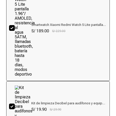
Smartwatch Xiaomi Redmi Watch 5 Lite pantalla
1.96"/ AMOLED, resistencia al agua 5ATM,
S/ 189.00
S/ 229.00
llamadas bluetooth, batería hasta 18 días, modos
deportivo
Kit de limpieza Decibel para audífonos y equipos
portátiles
S/ 19.90
S/ 29.90