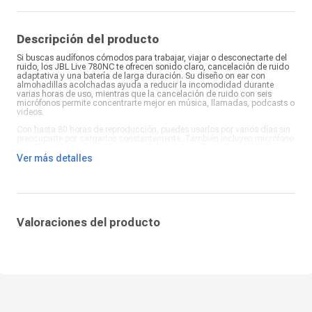
Compatibilidad:
App JBL
¿Qué incluye en la caja?:
Auriculares JBL Live 780NC, cable
adaptador USB tipo C a clavija de 3,5 mm analógica, 1 bolsa de
Descripción del producto
transporte, 1 garantía/advertencia y 1 guía de inicio rápido
Si buscas audífonos cómodos para trabajar, viajar o desconectarte del
ruido, los JBL Live 780NC te ofrecen sonido claro, cancelación de ruido
adaptativa y una batería de larga duración. Su diseño on ear con
almohadillas acolchadas ayuda a reducir la incomodidad durante
varias horas de uso, mientras que la cancelación de ruido con seis
micrófonos permite concentrarte mejor en música, llamadas, podcasts o
videos.
Con hasta 80 horas de reproducción, puedes usarlos por varios días sin
preocuparte por cargarlos constantemente. También incluyen micrófono
para llamadas más nítidas, control de música y llamadas desde los
audífonos, y compatibilidad con la app JBL para personalizar el sonido
Ver más detalles
según tu estilo.
Su conexión Bluetooth, carga USB Tipo C y diseño plegable los hacen
prácticos para el día a día. Los JBL Live 780NC en color negro son una
opción completa si quieres autonomía, comodidad y control del ruido
en un solo equipo.
Valoraciones del producto