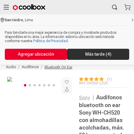
San Isidro
,
Lima
Para brindarte una mejor experiencia de compra y mostrarte productos
disponibles en tu área. La información sobre tu ubicación será tratada
conforme nuestra
Política de Privacidad
.
Agregar ubicación
Más tarde
(4)
Audio
Audífonos
Bluetooth On Ear
1
WH-CH520-LZUC
Audífonos
Sony
|
bluetooth on ear
Sony WH-CH520
con almohadillas
acolchadas, máx.