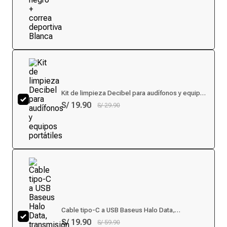
Kit de limpieza Decibel para audífonos y equipos
portátiles
S/ 19.90
S/ 29.90
Cable tipo-C a USB Baseus Halo Data,
transmisión 480Mbps, salida 5V/3A, 2 m, negro
S/ 19.90
S/ 59.90