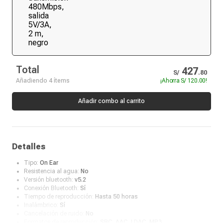
Total
427
S/
.
80
Añadiendo 4 ítems
¡Ahorra
S/ 120.00
!
Añadir combo al carrito
Detalles
Tipo:
On Ear
Resistencia al agua:
No
Versión bluetooth:
v5.2
Conexión Bluetooth:
Sí
Tiempo de reproducción:
Hasta 50 horas
Inalámbrico:
Sí
Cancelación de ruido:
No
Formatos de reproducción:
SBC, AAC, LDAC, MP3