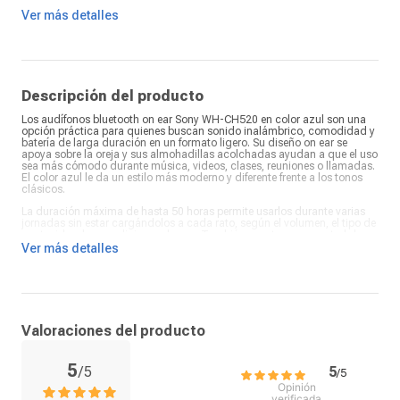
Controles:
Música y llamadas
Ver más detalles
Comandos de voz:
Siri y Google Assistant
Color:
Azul
Tipo de conector:
USB Tipo-C
¿Qué incluye en la caja?:
Audífonos, cable tipo C
Descripción del producto
Los audífonos bluetooth on ear Sony WH-CH520 en color azul son una
opción práctica para quienes buscan sonido inalámbrico, comodidad y
batería de larga duración en un formato ligero. Su diseño on ear se
apoya sobre la oreja y sus almohadillas acolchadas ayudan a que el uso
sea más cómodo durante música, videos, clases, reuniones o llamadas.
El color azul le da un estilo más moderno y diferente frente a los tonos
clásicos.
La duración máxima de hasta 50 horas permite usarlos durante varias
jornadas sin estar cargándolos a cada rato, según el volumen, el tipo de
contenido y las condiciones de uso. También cuentan con control de
música y llamadas, útil para pausar canciones, cambiar de contenido o
Ver más detalles
atender comunicaciones sin sacar el celular constantemente. Al ser
bluetooth, eliminan el cable de conexión al equipo y son más cómodos
para moverte en casa, oficina, universidad o transporte.
Si buscas audífonos Sony bluetooth para uso diario, los WH-CH520
azules combinan autonomía amplia, diseño on ear, almohadillas
acolchadas y controles prácticos en un solo equipo. Son una buena
Valoraciones del producto
alternativa para quienes priorizan batería, comodidad y una experiencia
sencilla para escuchar música, ver contenido o atender llamadas.
Encuéntralos en Coolbox.pe sujeto a stock, precio vigente y condiciones
5
/
5
5
de compra publicadas en la web.
/
5
Opinión
verificada