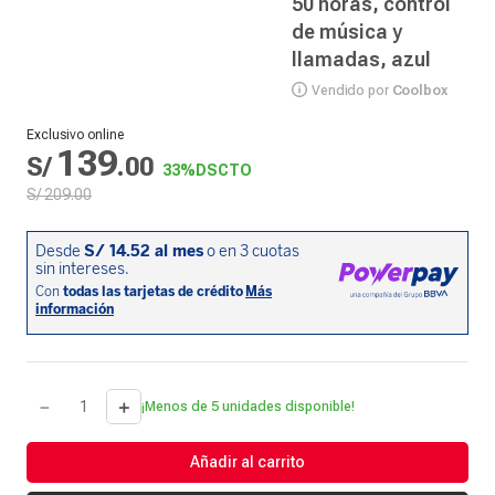
50 horas, control
de música y
llamadas, azul
Vendido por
Coolbox
Exclusivo online
139
S/
.
00
33%
DSCTO
S/
209
.
00
－
＋
¡Menos de 5 unidades disponible!
Añadir al carrito