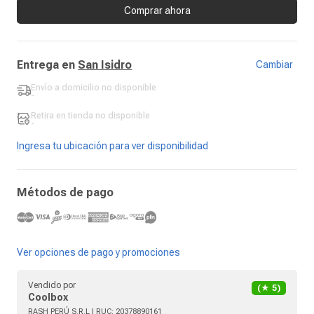
Comprar ahora
Entrega en
San Isidro
Cambiar
Envío a domicilio
no disponible
-
Retira en tienda
no disponible
-
Ingresa tu ubicación para ver disponibilidad
Métodos de pago
Ver opciones de pago y promociones
Vendido por
(★
5
)
Coolbox
RASH PERÚ S.R.L
| RUC:
20378890161