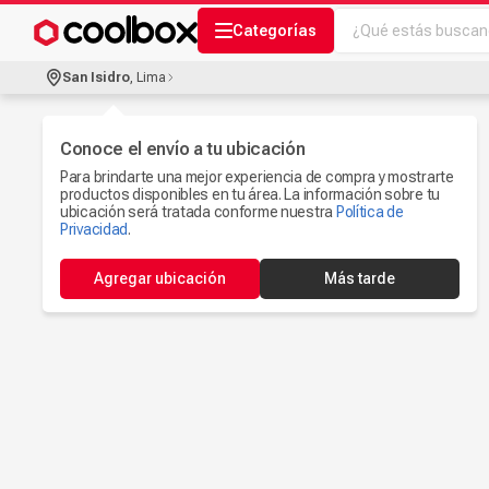
¿Qué estás buscand
Categorías
Términos más bu
San Isidro
,
Lima
Audífonos Con B
1
.
Celulares
Conoce el envío a tu ubicación
2
.
Para brindarte una mejor experiencia de compra y mostrarte
Ipad
3
.
productos disponibles en tu área. La información sobre tu
ubicación será tratada conforme nuestra
Política de
Iphone 17
Privacidad
.
4
.
Camaras Seguri
5
.
Agregar ubicación
Más tarde
Ps5
6
.
Microfono
7
.
Parlantes Blueto
8
.
Accesorios Com
9
.
Smartwach
10
.