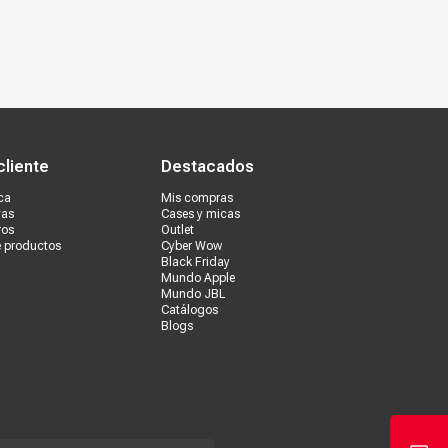
s tiendas
Ventas corporativas
cliente
Destacados
ca
Mis compras
vas
Cases y micas
ros
Outlet
e productos
Cyber Wow
Black Friday
Mundo Apple
Mundo JBL
Catálogos
Blogs