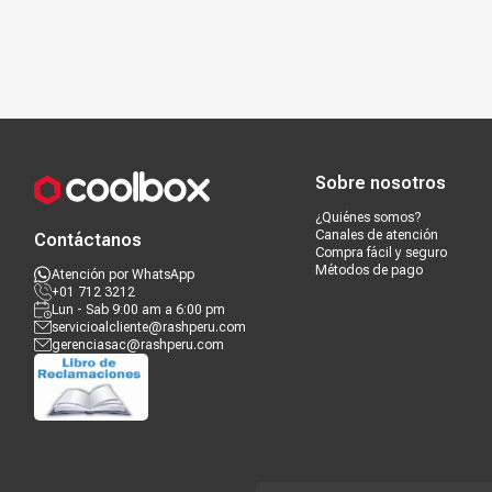
Compra segura
Términos y c
Sobre nosotros
¿Quiénes somos?
Canales de atención
Contáctanos
Compra fácil y seguro
Métodos de pago
Atención por WhatsApp
+01 712 3212
Lun - Sab 9:00 am a 6:00 pm
servicioalcliente@rashperu.com
gerenciasac@rashperu.com