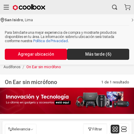
San Isidro
,
Lima
Para brindarte una mejor experiencia de compra y mostrarte productos
disponibles en tu área. La información sobre tu ubicación será tratada
conforme nuestra
Política de Privacidad
.
Agregar ubicación
Más tarde
(6)
Audífonos
On Ear sin micrófono
On Ear sin micrófono
1 de 1
resultado
Relevancia
Filtrar