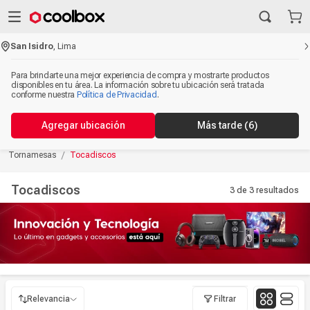
San Isidro
,
Lima
Para brindarte una mejor experiencia de compra y mostrarte productos
disponibles en tu área. La información sobre tu ubicación será tratada
conforme nuestra
Política de Privacidad
.
Agregar ubicación
Más tarde
(6)
Tornamesas
Tocadiscos
Tocadiscos
3 de 3
resultados
Relevancia
Filtrar