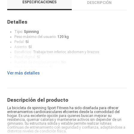
ESPECIFICACIONES
DESCRIPCIÓN
Detalles
Tipo:
Spinning
Peso máximo del usuario:
120 kg
Pedal:
Sí
Asiento:
Sí
Beneficios:
Trabaja tren inferior, abdomen y brazos
Panel digital:
Sí
Ruedas de desplazamiento:
No
Medidor de calorías:
Sí
La caja contiene:
Bicicleta Spinning
Ver más detalles
Descripción del producto
La bicicleta de spinning Sport Fitness ha sido diseñada para ofrecer
entrenamientos cardiovasculares eficientes desde la comodidad del
hogar. Es una excelente opción para quienes buscan mejorar su
resistencia, quemar calorías y mantenerse activos sin depender de un
gimnasio. Su estructura sólida y estable permite realizar rutinas
continuas de entrenamiento con seguridad y confianza, adaptándose a
distintos niveles de condición física.