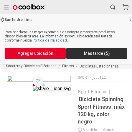
San Isidro
,
Lima
Para brindarte una mejor experiencia de compra y mostrarte productos
disponibles en tu área. La información sobre tu ubicación será tratada
conforme nuestra
Política de Privacidad
.
Agregar ubicación
Más tarde
(5)
Scooters y Bicicletas Eléctricas
Fitness
Bicicletas Estacionarias
SPORTF_000122
Sport Fitness
|
Bicicleta Spinning
Sport Fitness, máx
120 kg, color
negro
Vendido
Sport