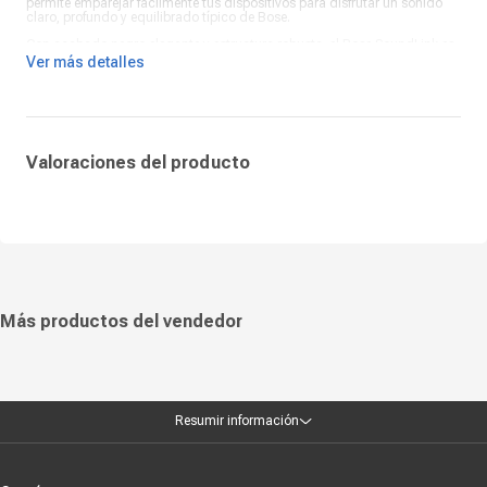
permite emparejar fácilmente tus dispositivos para disfrutar un sonido
claro, profundo y equilibrado típico de Bose.
Con acabado negro elegante y estructura robusta, el Bose SoundLink es
la mezcla perfecta de estilo y rendimiento. Un parlante portátil premium
Ver más detalles
diseñado para quienes buscan potencia, resistencia y la calidad de
audio inconfundible de Bose.
Valoraciones del producto
Más productos del vendedor
Resumir información