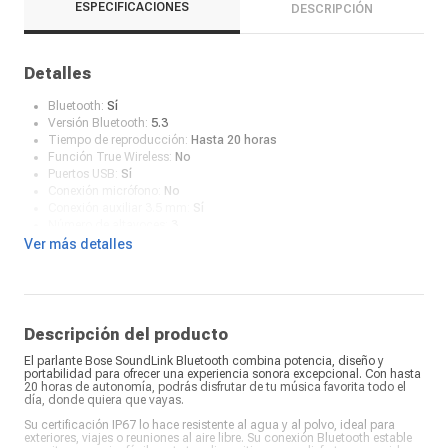
ESPECIFICACIONES
DESCRIPCIÓN
Detalles
Bluetooth:
Sí
Versión Bluetooth:
5.3
Tiempo de reproducción:
Hasta 20 horas
Función True Wireless:
No
Puertos USB:
Sí
Conexión micrófono:
No
Conexión auxiliar 3.5 mm:
Sí
Número de altavoces:
3
Puerto Ethernet:
No
Ver más detalles
Puertos HDMI:
No
Batería recargable:
Sí
Resistencia al agua:
Sí
Certificación:
IP67
Batería:
4600 mAh
Descripción del producto
Tiempo de carga de la batería:
5 horas
El parlante Bose SoundLink Bluetooth combina potencia, diseño y
Color:
Negro
portabilidad para ofrecer una experiencia sonora excepcional. Con hasta
¿Qué incluye en la caja?:
Altavoz portátil Bose SoundLink Max,
20 horas de autonomía, podrás disfrutar de tu música favorita todo el
cable USB-C (de C a C) y ficha de seguridad
día, donde quiera que vayas.
Su certificación IP67 lo hace resistente al agua y al polvo, ideal para
exteriores, viajes o reuniones al aire libre. Su conexión Bluetooth estable