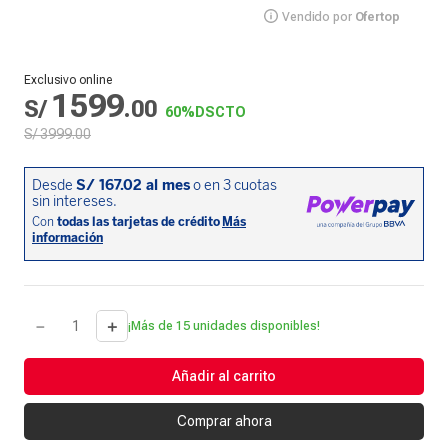
Vendido por
Ofertop
Exclusivo online
1599
S/
.
00
60%
DSCTO
S/
3999
.
00
－
＋
¡Más de 15 unidades disponibles!
Añadir al carrito
Comprar ahora