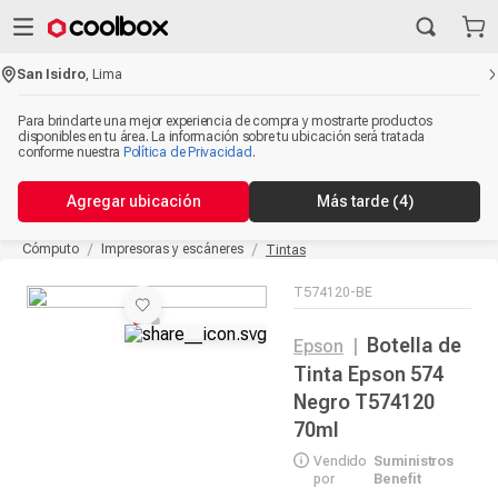
San Isidro
,
Lima
Para brindarte una mejor experiencia de compra y mostrarte productos
disponibles en tu área. La información sobre tu ubicación será tratada
conforme nuestra
Política de Privacidad
.
Agregar ubicación
Más tarde
(4)
Cómputo
Impresoras y escáneres
Tintas
T574120-BE
Botella de
Epson
|
Tinta Epson 574
Negro T574120
70ml
Vendido
Suministros
por
Benefit