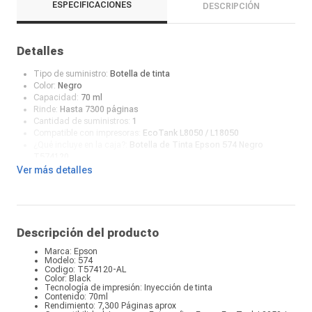
ESPECIFICACIONES
DESCRIPCIÓN
Detalles
Tipo de suministro:
Botella de tinta
Color:
Negro
Capacidad:
70 ml
Rinde:
Hasta 7300 páginas
Cantidad de suministros:
1
Compatible con impresoras:
EcoTank L8050 / L18050
¿Qué incluye en la caja?:
Botella de Tinta Epson 574 Negro
T574120
Ver más detalles
Descripción del producto
Marca: Epson
Modelo: 574
Codigo: T574120-AL
Color: Black
Tecnología de impresión: Inyección de tinta
Contenido: 70ml
Rendimiento: 7,300 Páginas aprox