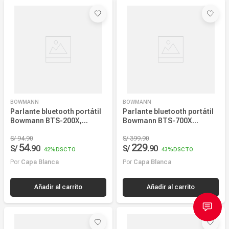
Relevancia
Más reciente
Mayor Descuento
Precio más alto
Precio más bajo
BOWMANN
BOWMANN
Nombre, creciente
Parlante bluetooth portátil
Parlante bluetooth portátil
Bowmann BTS-200X,
Bowmann BTS-700X
Nombre, decreciente
recargable, FM, TWS,
recargable TWS, FM, 50W,
negro
S/
94
.
90
negro
S/
399
.
90
54
229
S/
.
90
S/
.
90
42%
DSCTO
43%
DSCTO
Por
Capa Blanca
Por
Capa Blanca
Añadir al carrito
Añadir al carrito