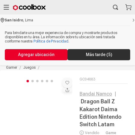
San Isidro
,
Lima
Para brindarte una mejor experiencia de compra y mostrarte productos
disponibles en tu área. La información sobre tu ubicación será tratada
conforme nuestra
Política de Privacidad
.
Agregar ubicación
Más tarde
(5)
Gamer
Juegos
GC04883
Bandai Namco
|
Dragon Ball Z
Kakarot Daima
Edition Nintendo
Switch Latam
Vendido
Game