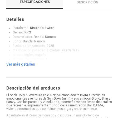
ESPECIFICACIONES
DESCRIPCIÓN
Detalles
Plataforma:
Nintendo Switch
Género:
RPG
Desarrollador:
Bandai Namco
Editor:
Bandai Namco
Fecha de lanzamiento:
2025
Clasificación por edad:
E (todas las edades)
Idioma:
Ingles, español
Número de jugadores:
1
¿Qué incluye en la caja?:
Videojuego
Ver más detalles
Descripción del producto
El pack DAIMA: Aventura en el Reino Demoníaco te invita a revivir las
emocionantes aventuras de Son Goku (mini) y sus amigos Glorio, Shin y
Panzy. Con las partes 1 y 2 incluidas, recorrerás mapas llenos de detalles
que recrean el impresionante mundo de la serie Dragon Ball DAIMA,
viviendo momentos que combinan nostalgia y entretenimiento.
Adéntrate en el Reino Demoníaco y descubre un mundo lleno de