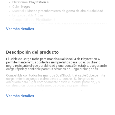
Plataforma:
PlayStation 4
Color:
Negro
Material:
Plástico y recubrimiento de goma de alta durabilidad
Largo de cable:
1.5 m
Compatibilidad:
PlayStation 4
¿Qué incluye en la caja?:
Cable de carga para mando DualShock 4
Ver más detalles
Descripción del producto
El Cable de Carga Dobe para mando DualShock 4 de PlayStation 4
permite mantener tus controles siempre listos para jugar. Su diseño
negro resistente ofrece durabilidad y una conexión estable, asegurando
carga rápida y confiable para tus sesiones de juego prolongadas.
Compatible con todos los mandos DualShock 4, el cable Dobe permite
cargar mientras juegas o almacenas tu control. Su longitud es
adecuada para jugar cómodamente desde cualquier posición, y su
construcción robusta evita enredos o desgaste prematuro.
Ideal para jugadores que buscan mantener sus mandos siempre
cargados y funcionales, este cable de carga Dobe combina seguridad,
Ver más detalles
compatibilidad y eficiencia. Mantén tus controles listos para la acción y
disfruta de tu PlayStation 4 sin interrupciones.