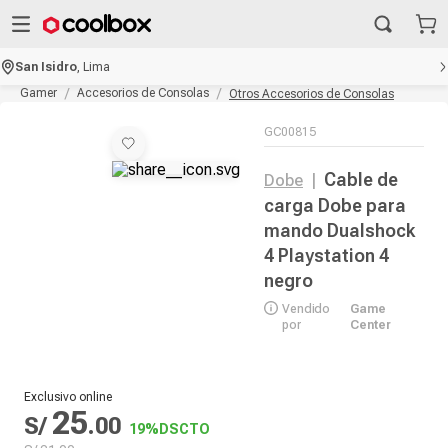
San Isidro
,
Lima
Gamer
Accesorios de Consolas
Otros Accesorios de Consolas
GC00815
Cable de
Dobe
|
carga Dobe para
mando Dualshock
4 Playstation 4
negro
Vendido
Game
por
Center
Exclusivo online
25
S/
.
00
19%
DSCTO