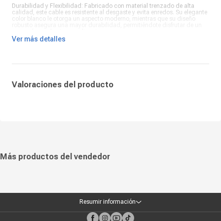
Durabilidad y Flexibilidad: Fabricado con material trenzado de alta
calidad, este cable es resistente al desgaste y evita enredos. Su elegante
color blanco le otorga un aspecto moderno, mientras que su diseño
robusto asegura una mayor durabilidad, permitiéndote disfrutar de un
uso prolongado sin complicaciones.
Ver más detalles
Conectividad Universal: Con conectores USB Tipo-C en ambos extremos,
este cable es compatible con una amplia gama de dispositivos. Su
longitud de 2 metros proporciona flexibilidad adicional, permitiéndote
cargar y sincronizar tus dispositivos cómodamente desde cualquier
lugar.
Valoraciones del producto
Más productos del vendedor
Resumir información