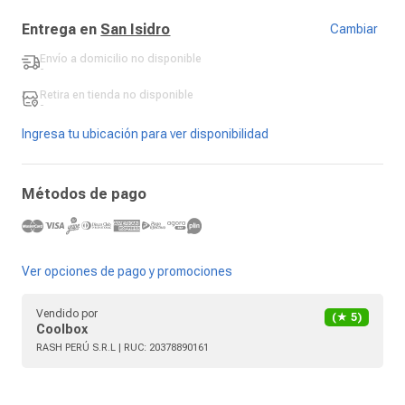
Entrega en
San Isidro
Cambiar
Envío a domicilio
no disponible
-
Retira en tienda
no disponible
-
Ingresa tu ubicación para ver disponibilidad
Métodos de pago
Ver opciones de pago y promociones
Vendido por
(★
5
)
Coolbox
RASH PERÚ S.R.L
| RUC:
20378890161