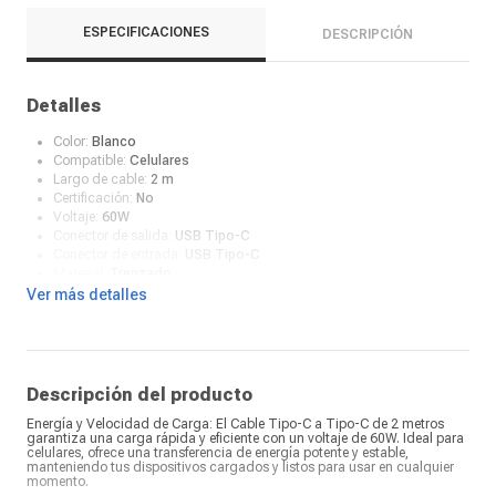
ESPECIFICACIONES
DESCRIPCIÓN
Detalles
Color:
Blanco
Compatible:
Celulares
Largo de cable:
2 m
Certificación:
No
Voltaje:
60W
Conector de salida:
USB Tipo-C
Conector de entrada:
USB Tipo-C
Material:
Trenzado
Tipo de conector:
USB Tipo-C
Ver más detalles
Descripción del producto
Energía y Velocidad de Carga: El Cable Tipo-C a Tipo-C de 2 metros
garantiza una carga rápida y eficiente con un voltaje de 60W. Ideal para
celulares, ofrece una transferencia de energía potente y estable,
manteniendo tus dispositivos cargados y listos para usar en cualquier
momento.