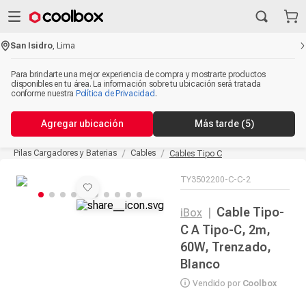
San Isidro
,
Lima
Para brindarte una mejor experiencia de compra y mostrarte productos
disponibles en tu área. La información sobre tu ubicación será tratada
conforme nuestra
Política de Privacidad
.
Agregar ubicación
Más tarde
(5)
Pilas Cargadores y Baterias
Cables
Cables Tipo C
TY3502200-C-C-2
Cable Tipo-
iBox
|
C A Tipo-C, 2m,
60W, Trenzado,
Blanco
Vendido por
Coolbox