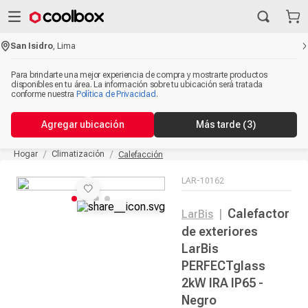
San Isidro
,
Lima
Para brindarte una mejor experiencia de compra y mostrarte productos
disponibles en tu área. La información sobre tu ubicación será tratada
conforme nuestra
Política de Privacidad
.
Agregar ubicación
Más tarde
(3)
Hogar
Climatización
Calefacción
LAR-10162
Calefactor
LarBis
|
de exteriores
LarBis
PERFECTglass
2kW IRA IP65 -
Negro