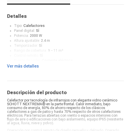
Detalles
Tipo:
Calefactores
Panel digital:
Sí
Potencia:
2000 W
Altura ajustable:
2.4 m
Temporizador:
Sí
Rango de cobertura:
9 – 11 m²
Control remoto:
Sí
Fuente de poder:
Corriente eléctrica
Color:
Negro
Ver más detalles
Voltaje:
220V, 50/60Hz
Consumo (Kw):
2
Beneficio:
Sensación térmica agradable, bajo consumo de
energía, cuidado del planeta y su bolsillo.
Cable de alimentación:
1.8 m - 3 cables - Enchufe Schuko
Descripción del producto
Tipo de control:
Manual y automático
Calefactor por tecnología de infrarrojos con elegante vidrio cerámico
Características:
Infrarrojo, IP65, conectividad con Alexa, Wifi, App
SCHOTT NEXTREMA® en la parte frontal. Calor inmediato, bajo
TUYA, App Smart Life (apps gratuitas), cero emisiones
consumo de energía, 80% de ahorro respecto de los clásicos
Dispositivos conectados simultáneamente:
Sí
calefactores a gas de patio y hasta 70% respecto de otros calefactores
Dispositivo a controlar:
Control Remoto, Wifi, Alexa
eléctricos. Para terrazas abiertas con viento o espacios interiores con
flujo de aire o edificaciones con bajo aislamiento, equipo IP65 (resistente
al agua, lluvia, nieve y polvo).
Operación por control remoto de diseño pequeño y delgado. Operado