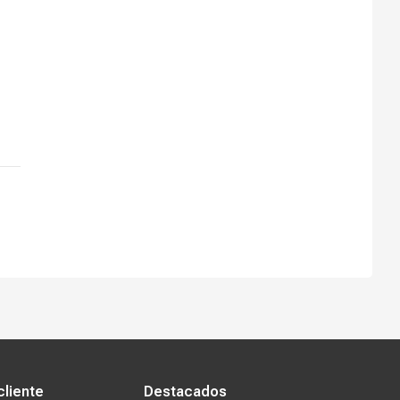
s tiendas
Ventas corporativas
cliente
Destacados