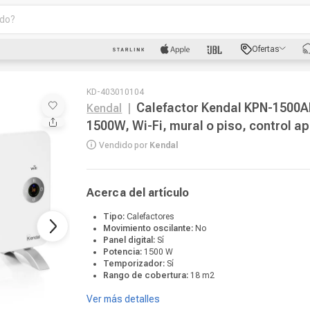
o?
scados
Ofertas
luetooth
KD-403010104
Calefactor Kendal KPN-1500A
Kendal
|
1500W, Wi-Fi, mural o piso, control a
Vendido por
Kendal
Acerca del artículo
dad
Tipo:
Calefactores
Movimiento oscilante:
No
oth
Panel digital:
Sí
Potencia:
1500 W
Temporizador:
Sí
Rango de cobertura:
18 m2
puto
Ver más detalles