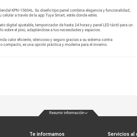
Ancho
80 cm
 Kendal KPN-1500AL. Su diseño tipo panel combina elegancia y funcionalidad,
Profundidad
12 cm
 celular a través de la app Tuya Smart, estés donde estés.
to digital ajustable, temporizador de hasta 24 horas y panel LED táctil para un
Peso
5.5 kg
lo sobre el piso, adaptándose a tus necesidades y espacios.
Garantía
1 año
nda calor eficiente, silencioso y seguro gracias a su sistema contra
o compacto, es una opción práctica y moderna para el invierno.
Temperatura regulable,
protección sobrecalentamiento,
Información adicional
pantalla táctil, 2 niveles de
potencia, anclaje pared o piso,
Wi-Fi, temporizador
Producto digital
No
Vendido por
Marketplace
Resumir información
ondiciones
Políticas de privacidad
Canales de atención
Vende con nosotros
Nuestra
Te informamos
Servicios al 