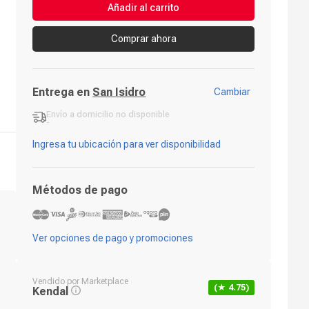
Añadir al carrito
Comprar ahora
Entrega en
San Isidro
Cambiar
Envío a domicilio
no disponible
-
Ingresa tu ubicación para ver disponibilidad
Métodos de pago
Ver opciones de pago y promociones
Vendido por
Marketplace
(★
4.75
)
Kendal