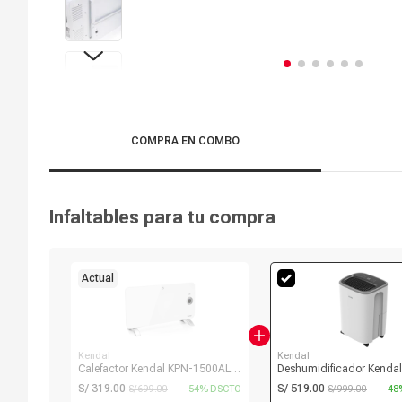
COMPRA EN COMBO
Infaltables para tu compra
Actual
Kendal
Kendal
Calefactor Kendal KPN-1500AL,
Deshumidificador Kendal
1500W, Wi-Fi, mural o piso,
PD12R, 12 litros, HEPA +
S/ 319.00
S/ 519.00
S/ 699.00
-54% DSCTO
S/ 999.00
-48
control app
activo, digital, silencioso