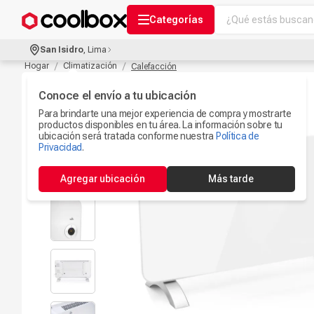
¿Qué estás buscand
Categorías
Términos más bu
San Isidro
,
Lima
Audífonos Con B
Hogar
Climatización
Calefacción
1
.
Celulares
Conoce el envío a tu ubicación
2
.
Para brindarte una mejor experiencia de compra y mostrarte
Ipad
3
.
productos disponibles en tu área. La información sobre tu
ubicación será tratada conforme nuestra
Política de
Microfono
Privacidad
.
4
.
Iphone 17
5
.
Agregar ubicación
Más tarde
Ps5
6
.
Camaras Seguri
7
.
Parlantes Blueto
8
.
Smartwach
9
.
Accesorios Com
10
.