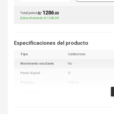
1286
Total juntos
S/
.
00
¡Estas ahorrando
S/ 1240.00
!
Especificaciones del producto
Tipo
Calefactores
Movimiento oscilante
No
Panel digital
Sí
Potencia
1500 W
Temporizador
Sí
Rango de cobertura
18 m2
Control remoto
Sí