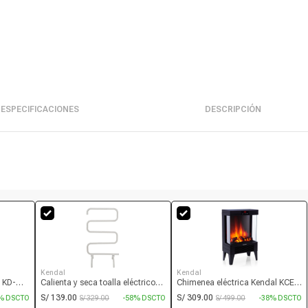
ESPECIFICACIONES
DESCRIPCIÓN
Kendal
Kendal
 KD-
Calienta y seca toalla eléctrico
Chimenea eléctrica Kendal KCE-
 carbón
Kendal TWS 100W, IP21, uso
96S, 1800W, efecto flama
S/ 139.00
S/ 309.00
% DSCTO
S/ 329.00
-58% DSCTO
S/ 499.00
-38% DSCTO
continuo, portátil o mural,
decorativo, termostato 15-38 °C,