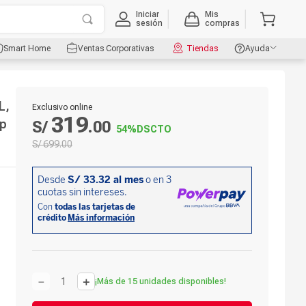
Iniciar
Mis
sesión
compras
Smart Home
Ventas Corporativas
Tiendas
Ayuda
L,
Exclusivo online
319
pp
S/
.
00
54%
DSCTO
S/
699
.
00
－
＋
¡Más de 15 unidades disponibles!