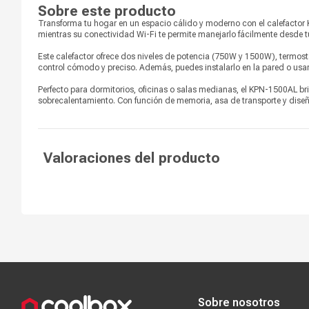
Sobre este producto
Nivel de ruido
Silencioso
Transforma tu hogar en un espacio cálido y moderno con el calefactor
mientras su conectividad Wi-Fi te permite manejarlo fácilmente desde tu
Purificador de aire
No
Este calefactor ofrece dos niveles de potencia (750W y 1500W), termosta
control cómodo y preciso. Además, puedes instalarlo en la pared o usar
Color
Blanco
Perfecto para dormitorios, oficinas o salas medianas, el KPN-1500AL bri
Voltaje
220-240
sobrecalentamiento. Con función de memoria, asa de transporte y diseñ
Consumo (Kw)
1.5 Kw/h
Valoraciones del producto
Compra segura
Términos y c
Sobre nosotros