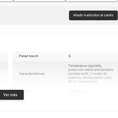
blanco
temporizador 12 horas, control
remoto
Añadir 4 artículos al carrito
Panel touch
Sí
Temperatura regulable,
protección sobrecalentamiento,
Características
pantalla tactil, 2 niveles de
potencia, anclaje pared o piso,
Wi-Fi, temporizador
Modelo
KPN-1500AL
Ver más
Marca
Kendal
Alto
45 cm