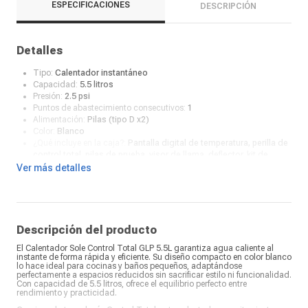
ESPECIFICACIONES
DESCRIPCIÓN
Detalles
Tipo:
Calentador instantáneo
Capacidad:
5.5 litros
Presión:
2.5 psi
Puntos de abastecimiento consecutivos:
1
Alimentación:
Pilas (tipo D x2)
Color:
Blanco
¿Qué incluye en la caja?:
Pantalla digital de temperatura, perilla de
control total, pilas de prueba, visor de llama, deflector, kit de
instalación
Ver más detalles
Descripción del producto
El Calentador Sole Control Total GLP 5.5L garantiza agua caliente al
instante de forma rápida y eficiente. Su diseño compacto en color blanco
lo hace ideal para cocinas y baños pequeños, adaptándose
perfectamente a espacios reducidos sin sacrificar estilo ni funcionalidad.
Con capacidad de 5.5 litros, ofrece el equilibrio perfecto entre
rendimiento y practicidad.