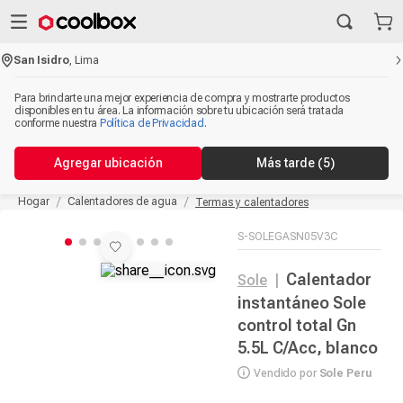
San Isidro
,
Lima
Para brindarte una mejor experiencia de compra y mostrarte productos
disponibles en tu área. La información sobre tu ubicación será tratada
conforme nuestra
Política de Privacidad
.
Agregar ubicación
Más tarde
(5)
Hogar
Calentadores de agua
Termas y calentadores
S-SOLEGASN05V3C
Calentador
Sole
|
instantáneo Sole
control total Gn
5.5L C/Acc, blanco
Vendido por
Sole Peru