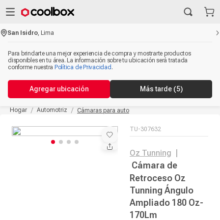
San Isidro
,
Lima
Para brindarte una mejor experiencia de compra y mostrarte productos
disponibles en tu área. La información sobre tu ubicación será tratada
conforme nuestra
Política de Privacidad
.
Agregar ubicación
Más tarde
(5)
Hogar
Automotriz
Cámaras para auto
TU-307632
Oz Tunning
|
Cámara de
Retroceso Oz
Tunning Ángulo
Ampliado 180 Oz-
170Lm