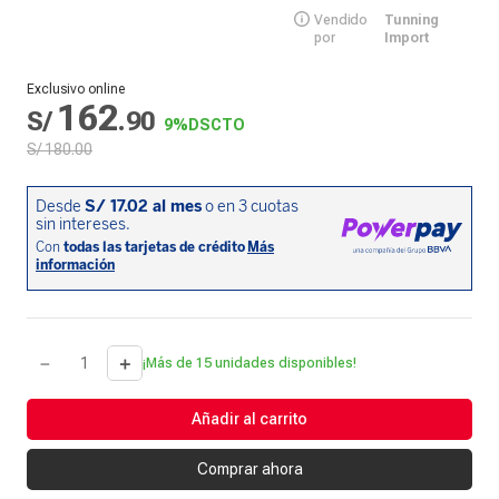
Vendido
Tunning
por
Import
Exclusivo online
162
S/
.
90
9%
DSCTO
S/
180
.
00
－
＋
¡Más de 15 unidades disponibles!
Añadir al carrito
Comprar ahora