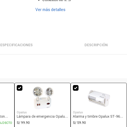
Conexión Wi-fi:
Sí
Ver más detalles
ESPECIFICACIONES
DESCRIPCIÓN
Opalux
Opalux
ton
Lámpara de emergencia Opalux
Alarma y timbre Opalux ST-96
B, U1,
9101220LED, 14 led, 8 horas
con sensor, distancia de
S/ 99.90
S/ 59.90
% DSCTO
detección 8m, blanco