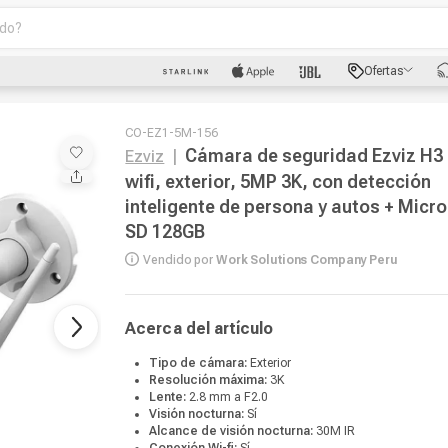
o?
scados
Ofertas
luetooth
CO-EZ1-5M-156
Cámara de seguridad Ezviz H3
Ezviz
|
wifi, exterior, 5MP 3K, con detección
inteligente de persona y autos + Micro
SD 128GB
Vendido por
Work Solutions Company Peru
dad
Acerca del artículo
oth
Tipo de cámara:
Exterior
puto
Resolución máxima:
3K
Lente:
2.8 mm a F2.0
Visión nocturna:
Sí
Alcance de visión nocturna:
30M IR