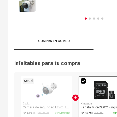
COMPRA EN COMBO
Infaltables para tu compra
Actual
Ezviz
Kingston
Cámara de seguridad Ezviz H3
Tarjeta MicroSDXC Kings
wifi, exterior, 5MP 3K, con
Canvas Select Plus 128G
S/ 419.00
S/ 69.90
S/ 589.00
-29% DSCTO
S/ 79.90
-13
detección inteligente de persona
Clase 10, 100MB/s