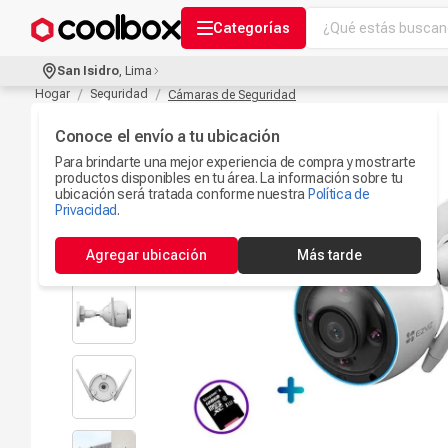
¿Qué estás buscand
Categorías
Términos más bu
San Isidro
,
Lima
Audífonos Con B
Hogar
Seguridad
Cámaras de Seguridad
1
.
Celulares
Conoce el envío a tu ubicación
2
.
Para brindarte una mejor experiencia de compra y mostrarte
Ipad
3
.
productos disponibles en tu área. La información sobre tu
ubicación será tratada conforme nuestra
Política de
Iphone 17
Privacidad
.
4
.
Microfono
5
.
Agregar ubicación
Más tarde
Camaras Seguri
6
.
Ps5
7
.
Parlantes Blueto
8
.
Accesorios Com
9
.
Smartwach
10
.