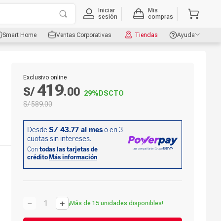
Iniciar
Mis
sesión
compras
Smart Home
Ventas Corporativas
Tiendas
Ayuda
Exclusivo online
419
S/
.
00
29%
DSCTO
S/
589
.
00
－
＋
¡Más de 15 unidades disponibles!