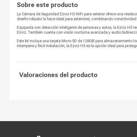
Sobre este producto
Parlantes
Sí
La Cámara de Seguridad Ezviz H3 WiFi para exterior ofrece una resolu
Micrófono
Sí
diseño robusto la hace ideal para exteriores, combinando conectivida
Equipada con detección inteligente de personas y autos, la Ezviz H3 re
Hasta de 512GB (Incluye
Memoria Micro SD
Ezviz. También cuenta con visión nocturna avanzada y audio bidirecci
memoria 128GB)
Este kit incluye una tarjeta Micro SD de 128GB para almacenamiento lo
intemperie y fácil instalación, la Ezviz H3 es la opción ideal para prote
App
EZVIZ
Fuente de energía
Red eléctrica
Red por cable
RJ45
Valoraciones del producto
114° (Diagonal), 96° (Horizontal)
Rango de movimiento
51° (Vertical)
Compatibilidad
Android e iOS
Compra segura
Términos y c