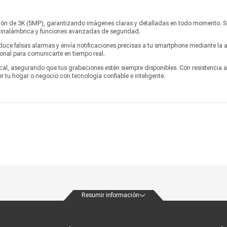
Marca
EZVIZ
ción de 3K (5MP), garantizando imágenes claras y detalladas en todo momento. 
d inalámbrica y funciones avanzadas de seguridad.
Alto
8.7 cm
duce falsas alarmas y envía notificaciones precisas a tu smartphone mediante la 
onal para comunicarte en tiempo real.
Ancho
7.55 cm
cal, asegurando que tus grabaciones estén siempre disponibles. Con resistencia a
Profundidad
15.5 cm
ger tu hogar o negocio con tecnología confiable e inteligente.
Peso
433 g
Garantía
1 año
Información adicional
Protección IP67.
,
Producto digital
No
Vendido por
Marketplace
Resumir información
ondiciones
Políticas de privacidad
Canales de atención
Vende con nosotros
Nuestra