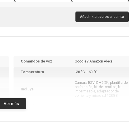
Añadir 4 artículos al carrito
Comandos de voz
Google y Amazon Alexa
Temperatura
-30 °C ~ 60 °C
Cámara EZVIZ H3 3K, plantilla de
perforación, kit de tornillos, kit
Incluye
impermeable, adaptador de
corriente y micro sd 128GB
Ver más
Memoria interna
Micro SD 128 GB
Color
Blanco
Modelo
H3