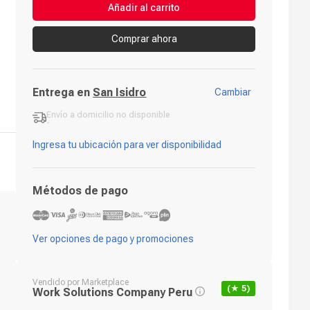
Añadir al carrito
Comprar ahora
Entrega en
San Isidro
Cambiar
Envío a domicilio
no disponible
-
Ingresa tu ubicación para ver disponibilidad
Métodos de pago
Ver opciones de pago y promociones
Vendido por
Marketplace
(★
5
)
Work Solutions Company Peru