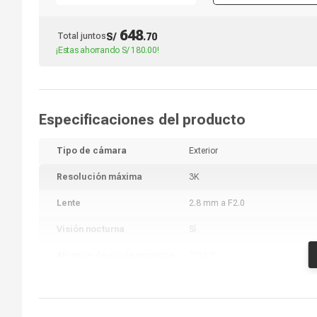
y autos + Micro SD 128GB
648
Total juntos
S/
.
70
¡Estas ahorrando
S/ 180.00
!
Especificaciones del producto
Tipo de cámara
Exterior
Resolución máxima
3K
Lente
2.8 mm a F2.0
Visión nocturna
Sí
Alcance de visión nocturna
30M IR
Conexión Wi-fi
Sí
Audio
Bidireccional