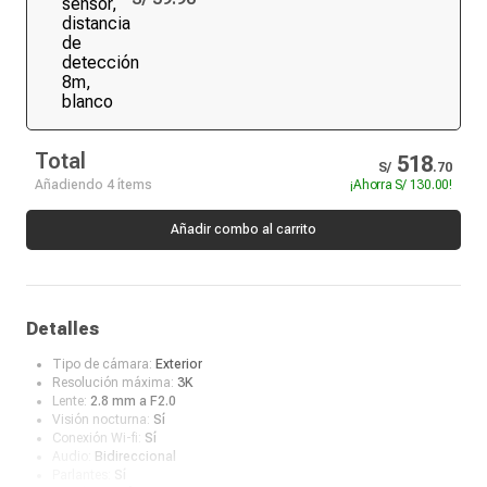
Total
518
S/
.
70
Añadiendo 4 ítems
¡Ahorra
S/ 130.00
!
Añadir combo al carrito
Detalles
Tipo de cámara:
Exterior
Resolución máxima:
3K
Lente:
2.8 mm a F2.0
Visión nocturna:
Sí
Conexión Wi-fi:
Sí
Audio:
Bidireccional
Parlantes:
Sí