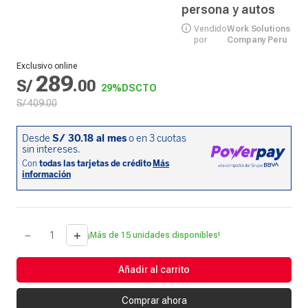
persona y autos
Vendido
Work Solutions
por
Company Peru
Exclusivo online
289
S/
.
00
29%
DSCTO
S/
409
.
00
－
＋
¡Más de 15 unidades disponibles!
Añadir al carrito
Comprar ahora