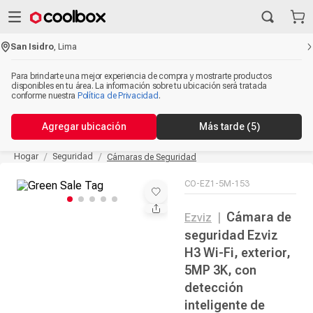
San Isidro
,
Lima
Para brindarte una mejor experiencia de compra y mostrarte productos
disponibles en tu área. La información sobre tu ubicación será tratada
conforme nuestra
Política de Privacidad
.
Agregar ubicación
Más tarde
(5)
Hogar
Seguridad
Cámaras de Seguridad
CO-EZ1-5M-153
Cámara de
Ezviz
|
seguridad Ezviz
H3 Wi-Fi, exterior,
5MP 3K, con
detección
inteligente de