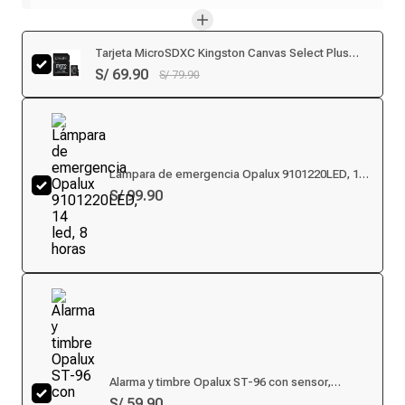
Tarjeta MicroSDXC Kingston Canvas Select Plus
128GB, U1, Clase 10, 100MB/s
S/ 69.90
S/ 79.90
Lámpara de emergencia Opalux 9101220LED, 14
led, 8 horas
S/ 99.90
Alarma y timbre Opalux ST-96 con sensor,
distancia de detección 8m, blanco
S/ 59.90