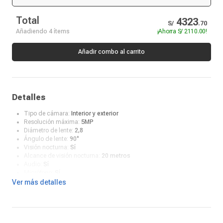
Total
4323
S/
.
70
Añadiendo 4 ítems
¡Ahorra
S/ 2110.00
!
Añadir combo al carrito
Detalles
Tipo de cámara:
Interior y exterior
Resolución máxima:
5MP
Diámetro de lente:
2,8
Ángulo de lente:
90°
Visión nocturna:
Sí
Alcance de visión nocturna:
20 metros
Audio:
Sí
Micrófono:
Sí
App:
Hik Connect
Ver más detalles
Material:
Plástico/Metal
Capacidad de disco duro:
1TB
Resolución de kit:
5MP
Modos de detección:
Sí