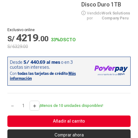
Disco Duro 1TB
Vendido
Work Solutions
por
Company Peru
Exclusivo online
4219
S/
.
00
33%
DSCTO
S/
6329
.
00
－
＋
¡Menos de 10 unidades disponibles!
Añadir al carrito
Comprar ahora