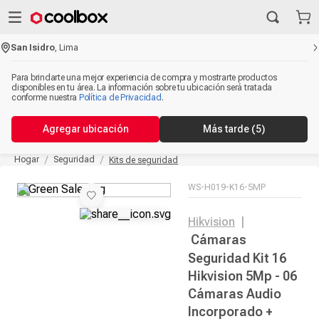
San Isidro
,
Lima
Para brindarte una mejor experiencia de compra y mostrarte productos
disponibles en tu área. La información sobre tu ubicación será tratada
conforme nuestra
Política de Privacidad
.
Agregar ubicación
Más tarde
(5)
Hogar
Seguridad
Kits de seguridad
WS-H019-K16-5MP
Hikvision
|
Cámaras
Seguridad Kit 16
Hikvision 5Mp - 06
Cámaras Audio
Incorporado +