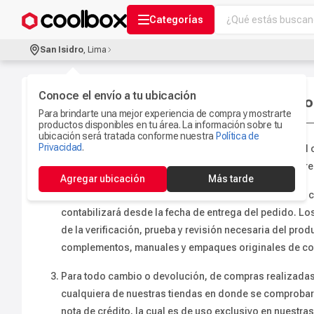
¿Qué estás buscand
Categorías
Términos más bu
San Isidro
,
Lima
Audífonos Con B
1
.
Celulares
Conoce el envío a tu ubicación
2
.
Políticas de cambios y devoluciones Coo
Para brindarte una mejor experiencia de compra y mostrarte
Ipad
3
.
productos disponibles en tu área. La información sobre tu
ubicación será tratada conforme nuestra
Política de
Iphone 17
Privacidad
.
4
.
Para cualquier cambio o devolución de mercadería, el 
Microfono
sugiere brindar su correo electrónico al momento de real
5
.
Agregar ubicación
Más tarde
Camaras Seguri
Todo cambio o devolución será dentro de los 15 días c
6
.
contabilizará desde la fecha de entrega del pedido. L
Ps5
7
.
de la verificación, prueba y revisión necesaria del p
Parlantes Blueto
8
.
complementos, manuales y empaques originales de corr
Accesorios Com
9
.
Para todo cambio o devolución, de compras realizadas a
Smartwach
cualquiera de nuestras tiendas en donde se comprobará
10
.
nota de crédito, la cual es de uso exclusivo en nuestra