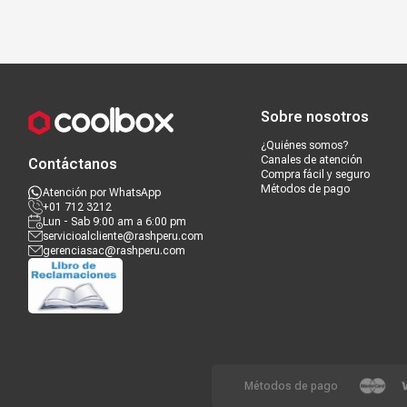
Compra segura
Términos y c
Sobre nosotros
¿Quiénes somos?
Canales de atención
Contáctanos
Compra fácil y seguro
Métodos de pago
Atención por WhatsApp
+01 712 3212
Lun - Sab 9:00 am a 6:00 pm
servicioalcliente@rashperu.com
gerenciasac@rashperu.com
Métodos de pago