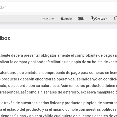
o?
scados
Ofertas
luetooth
lbox
cliente deberá presentar obligatoriamente el comprobante de pago (
izar la compra y así poder facilitarle una copia de su boleta de vent
dad
alendarios de emitido el comprobante de pago para compras en tienda
os productos deberán encontrarse operativos, sellados y/o en cond
roducto, de acuerdo con su naturaleza. Asimismo, los productos debe
oth
esponder, así como sin señales de deterioro, excesiva manipulación
puto
 través de nuestras tiendas físicas y productos propios de nuestros 
 el estado del producto y si el mismo cumple con nuestras políticas
s tiendas físicas y no será válida cualquiera de nuestros canales de 