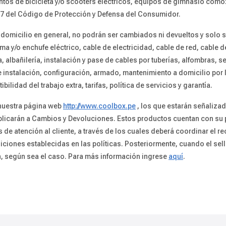
s de bicicleta y/o scooters eléctricos, equipos de gimnasio como: tr
 97 del Código de Protección y Defensa del Consumidor.
 domicilio en general, no podrán ser cambiados ni devueltos y solo s
ma y/o enchufe eléctrico, cable de electricidad, cable de red, cable
ía, albañilería, instalación y pase de cables por tuberías, alfombras,
e instalación, configuración, armado, mantenimiento a domicilio por l
bilidad del trabajo extra, tarifas, política de servicios y garantía.
 nuestra página web
http://www.coolbox.pe
, los que estarán señaliza
 aplicarán a Cambios y Devoluciones. Estos productos cuentan con su
e atención al cliente, a través de los cuales deberá coordinar el rec
iciones establecidas en las políticas. Posteriormente, cuando el sel
, según sea el caso. Para más información ingrese
aquí
.