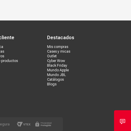
s tiendas
Ventas corporativas
cliente
Destacados
ca
Mis compras
vas
Cases y micas
ros
Outlet
e productos
Cyber Wow
Black Friday
Mundo Apple
Mundo JBL
Catálogos
Blogs
segura