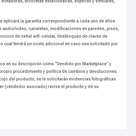
otadoras, bicicletas estacionarias, elípticas y similares,
e aplicará la garantía correspondiente a cada uno de ellos.
 de audio/video, canaletas, modificaciones en paredes, pisos,
 servicios de señal wifi-celular, desbloqueo de claves de
o cual tendrá un costo adicional en caso sea solicitado por
dos en su descripción como ”Vendido por Marketplace” y
 propio procedimiento y política de cambios y devoluciones.
ojo del producto, se le solicitarán evidencias fotográficas
ler (vendedor asociado) revise el producto y dé su