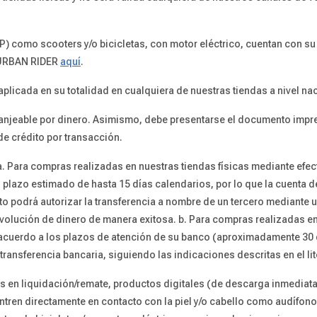
) como scooters y/o bicicletas, con motor eléctrico, cuentan con su
 URBAN RIDER
aquí
.
plicada en su totalidad en cualquiera de nuestras tiendas a nivel nac
s canjeable por dinero. Asimismo, debe presentarse el documento impre
de crédito por transacción.
a. Para compras realizadas en nuestras tiendas físicas mediante efecti
 plazo estimado de hasta 15 días calendarios, por lo que la cuenta d
to podrá autorizar la transferencia a nombre de un tercero mediante un
evolución de dinero de manera exitosa. b. Para compras realizadas e
 de acuerdo a los plazos de atención de su banco (aproximadamente 30
transferencia bancaria, siguiendo las indicaciones descritas en el lit
s en liquidación/remate, productos digitales (de descarga inmedia
tren directamente en contacto con la piel y/o cabello como audífono