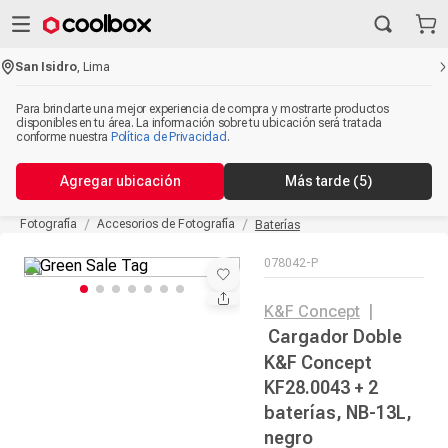
San Isidro
,
Lima
Para brindarte una mejor experiencia de compra y mostrarte productos
disponibles en tu área. La información sobre tu ubicación será tratada
conforme nuestra
Política de Privacidad
.
Agregar ubicación
Más tarde
(5)
Fotografía
Accesorios de Fotografía
Baterías
078042-P
K&F Concept
|
Cargador Doble
K&F Concept
KF28.0043 + 2
baterías, NB-13L,
negro