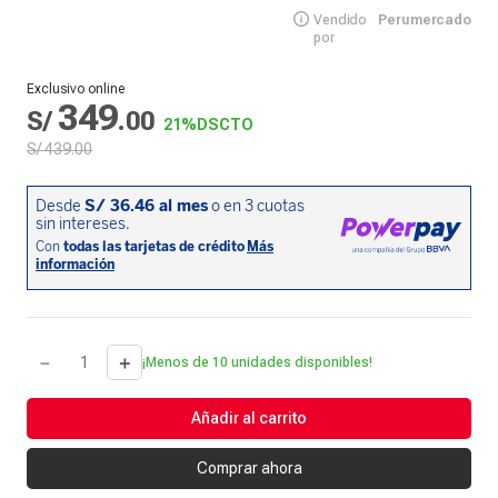
Vendido
Perumercado
por
Exclusivo online
349
S/
.
00
21%
DSCTO
S/
439
.
00
－
＋
¡Menos de 10 unidades disponibles!
Añadir al carrito
Comprar ahora