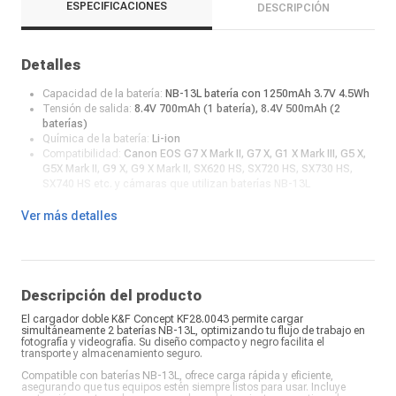
ESPECIFICACIONES
DESCRIPCIÓN
Detalles
Capacidad de la batería:
NB-13L batería con 1250mAh 3.7V 4.5Wh
Tensión de salida:
8.4V 700mAh (1 batería), 8.4V 500mAh (2
baterías)
Química de la batería:
Li-ion
Compatibilidad:
Canon EOS G7 X Mark II, G7 X, G1 X Mark III, G5 X,
G5X Mark II, G9 X, G9 X Mark II, SX620 HS, SX720 HS, SX730 HS,
SX740 HS etc. y cámaras que utilizan baterías NB-13L
Ver más detalles
Descripción del producto
El cargador doble K&F Concept KF28.0043 permite cargar
simultáneamente 2 baterías NB-13L, optimizando tu flujo de trabajo en
fotografía y videografía. Su diseño compacto y negro facilita el
transporte y almacenamiento seguro.
Compatible con baterías NB-13L, ofrece carga rápida y eficiente,
asegurando que tus equipos estén siempre listos para usar. Incluye