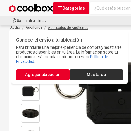
¿Qué estás buscand
Categorías
Términos más bu
San Isidro
,
Lima
Audífonos Con B
Audio
Audífonos
Accesorios de Audífonos
1
.
Celulares
Conoce el envío a tu ubicación
2
.
Para brindarte una mejor experiencia de compra y mostrarte
Ipad
3
.
productos disponibles en tu área. La información sobre tu
ubicación será tratada conforme nuestra
Política de
Iphone 17
Privacidad
.
4
.
Camaras Seguri
5
.
Agregar ubicación
Más tarde
Microfono
6
.
Ps5
7
.
Parlantes Blueto
8
.
Iphone 15
9
.
Smartwach
10
.