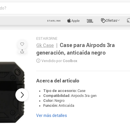
o?
scados
Ofertas
luetooth
ESTAIR3RNE
Case para Airpods 3ra
Gk Case
|
generación, anticaída negro
Vendido por
Coolbox
dad
Acerca del artículo
Tipo de accesorio:
Case
Compatibilidad:
Airpods 3ra gen
oth
Color:
Negro
Función:
Anticaída
Ver más detalles