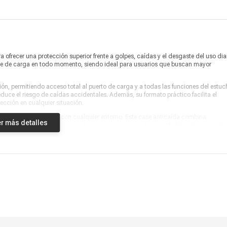
 ofrecer una protección superior frente a golpes, caídas y el desgaste del uso diar
che de carga en todo momento, siendo ideal para usuarios que buscan mayor
ón, permitiendo acceso total al puerto de carga y a todas las funciones del estuc
reduce el riesgo de caídas accidentales. Además, su formato práctico facilita el
ección en cualquier situación.
 que combina fácilmente con cualquier entorno. Este case anticaída combina
r más detalles
 excelente opción para quienes buscan un case duradero, confiable y discreto, idea
o diario.