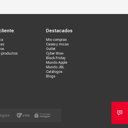
s tiendas
Ventas corporativas
cliente
Destacados
ca
Mis compras
vas
Cases y micas
ros
Outlet
e productos
Cyber Wow
Black Friday
Mundo Apple
Mundo JBL
Catálogos
Blogs
segura