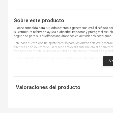
Sobre este producto
El case anticaída para AirPods de tercera generación está diseñado para
Su estructura reforzada ayuda a absorber impactos y proteger el estu
seguridad para sus audífonos inalámbricos en actividades cotidianas.
Este case cuenta con un ajuste preciso para los AirPods de 3ra generaci
sin necesidad de retirarlo. Su diseño antideslizante mejora el agarre y 
transporte en mochilas, bolsos o bolsillos, ofreciendo comodidad y prot
El acabado en color negro aporta un estilo sobrio, elegante y versátil
Ve
resistencia, protección y diseño funcional en un solo accesorio. Es una
para proteger sus AirPods con una solución segura y pensada para el us
Valoraciones del producto