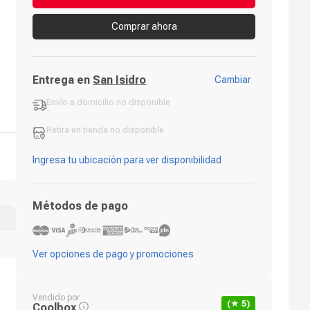
Comprar ahora
Entrega en
San Isidro
Cambiar
Envío a domicilio
no disponible
-
Retira en tienda
no disponible
-
Ingresa tu ubicación para ver disponibilidad
Métodos de pago
Ver opciones de pago y promociones
Vendido por
(★
5
)
Coolbox