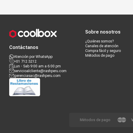
Compra segura
Términos y c
Sobre nosotros
¿Quiénes somos?
Canales de atención
Contáctanos
Compra fácil y seguro
Métodos de pago
Atención por WhatsApp
+01 712 3212
Lun - Sab 9:00 am a 6:00 pm
servicioalcliente@rashperu.com
gerenciasac@rashperu.com
Métodos de pago