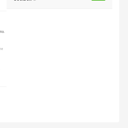
io.
he
l