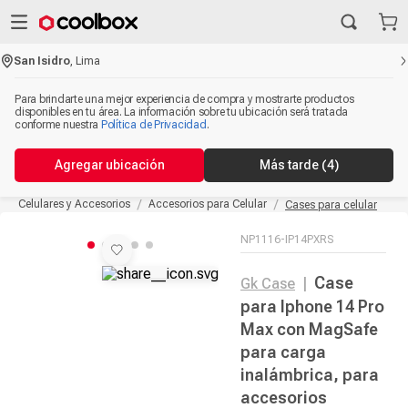
San Isidro
,
Lima
Para brindarte una mejor experiencia de compra y mostrarte productos
disponibles en tu área. La información sobre tu ubicación será tratada
conforme nuestra
Política de Privacidad
.
Agregar ubicación
Más tarde
(3)
Celulares y Accesorios
Accesorios para Celular
Cases para celular
NP1116-IP14PXRS
Case
Gk Case
|
para Iphone 14 Pro
Max con MagSafe
para carga
inalámbrica, para
accesorios