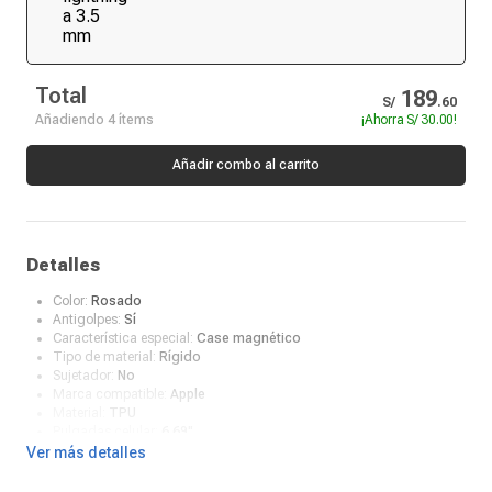
Total
189
S/
.
60
Añadiendo 4 ítems
¡Ahorra
S/ 30.00
!
Añadir combo al carrito
Detalles
Color:
Rosado
Antigolpes:
Sí
Característica especial:
Case magnético
Tipo de material:
Rígido
Sujetador:
No
Marca compatible:
Apple
Material:
TPU
Pulgadas celular:
6.69"
¿Qué incluye en la caja?:
Case
Ver más detalles