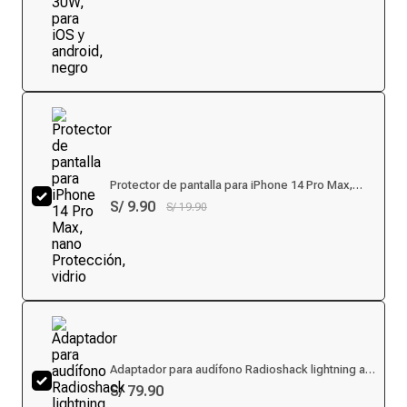
Protector de pantalla para iPhone 14 Pro Max,
nano Protección, vidrio
S/ 9.90
S/ 19.90
Adaptador para audífono Radioshack lightning a
3.5 mm
S/ 79.90