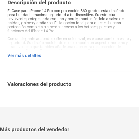
Descripción del producto
El Case para iPhone 14 Pro con protección 360 grados está diseñado
para brindar la máxima seguridad a tu dispositivo. Su estructura
envolvente protege cada esquina y borde, manteniéndolo a salvo de
caídas, golpes y arañazos. Es la opción ideal para quienes buscan
protección completa sin perder acceso a los botones, puertos y
funciones del iPhone 14 Pro.
Con un elegante acabado puffer en color azul, este case combina estilo y
seguridad. Su diseño acolchado no solo aporta un aspecto moderno y
atractivo, sino que también añade una capa extra de absorción de
impactos. El tono vibrante azul le da un toque distintivo y convierte tu
iPhone en un accesorio de moda.
Ver más detalles
Además de su diseño sofisticado, el Case para iPhone 14 Pro garantiza
comodidad y funcionalidad. Su ajuste preciso ofrece acceso sencillo a
puertos, botones y cámaras, mientras que el acabado antideslizante
asegura un agarre firme para evitar caídas accidentales. Fabricado con
materiales de alta calidad, mantiene su resistencia y apariencia elegante
por más tiempo.
Valoraciones del producto
Más productos del vendedor