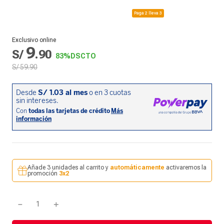
Paga 2 lleva 3
Exclusivo online
9
S/
.
90
83%
DSCTO
S/
59
.
90
Añade 3 unidades al carrito y
automáticamente
activaremos la
promoción
3x2
－
＋