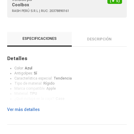
(★
5
)
Coolbox
RASH PERÚ S.R.L
| RUC:
20378890161
ESPECIFICACIONES
DESCRIPCIÓN
Detalles
Color:
Azul
Antigolpes:
Sí
Característica especial:
Tendencia
Tipo de material:
Rígido
Marca compatible:
Apple
Material:
TPU
¿Qué incluye en la caja?:
Case
Ver más detalles