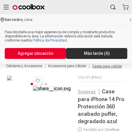
San Isidro
,
Lima
Para brindarte una mejor experiencia de compra y mostrarte productos
disponibles en tu área. La información sobre tu ubicación será tratada
conforme nuestra
Política de Privacidad
.
Agregar ubicación
Más tarde
(5)
Celulares y Accesorios
Accesorios para Celular
Cases para celular
U32-IP14PRAZ
Case
Superaz
|
para iPhone 14 Pro
Protección 360
acabado puffer,
degradado azul
Vendido por
Coolbox