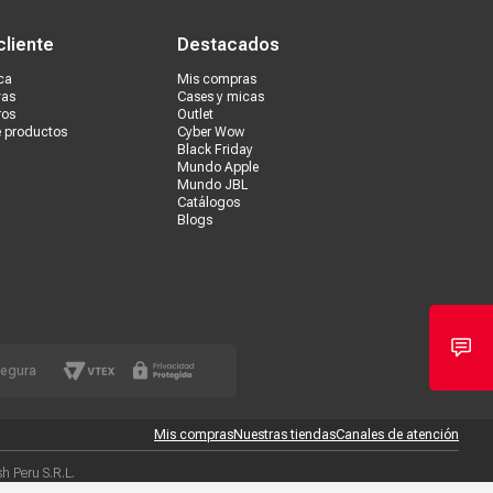
cliente
Destacados
ca
Mis compras
vas
Cases y micas
ros
Outlet
e productos
Cyber Wow
Black Friday
Mundo Apple
Mundo JBL
Catálogos
Blogs
segura
Mis compras
Nuestras tiendas
Canales de atención
 Peru S.R.L.