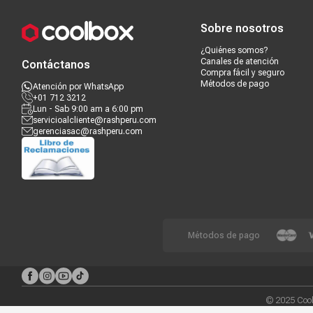
Sobre nosotros
¿Quiénes somos?
Canales de atención
Contáctanos
Compra fácil y seguro
Métodos de pago
Atención por WhatsApp
+01 712 3212
Lun - Sab 9:00 am a 6:00 pm
servicioalcliente@rashperu.com
gerenciasac@rashperu.com
Métodos de pago
© 2025 Cool