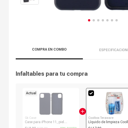
COMPRA EN COMBO
ESPECIFICACION
Infaltables para tu compra
Actual
Gk Case
Coolbox Teraware
Case para iPhone 11, piel
Líquido de limpieza Coo
sintética, amortiguador de
Teraware para pantallas