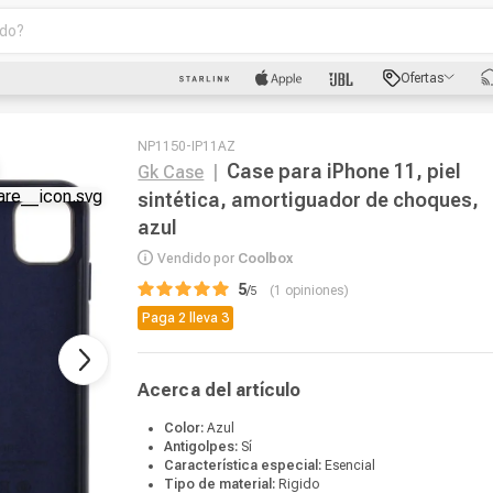
o?
scados
Ofertas
luetooth
NP1150-IP11AZ
Case para iPhone 11, piel
Gk Case
|
sintética, amortiguador de choques,
azul
Vendido por
Coolbox
5
/
1
opiniones
Paga 2 lleva 3
dad
oth
Acerca del artículo
Color:
Azul
Antigolpes:
Sí
puto
Característica especial:
Esencial
Tipo de material:
Rigido