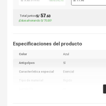
S/ 9.90
S/ 17.90
S/ 79.90
-88% DSCTO
choques, azul
+ cepillo + paño microfib
57
Total juntos
S/
.
60
¡Estas ahorrando
S/ 70.00
!
Especificaciones del producto
Color
Azul
Antigolpes
Sí
Característica especial
Esencial
Tipo de material
Rigido
Sujetador
No
Marca compatible
Apple