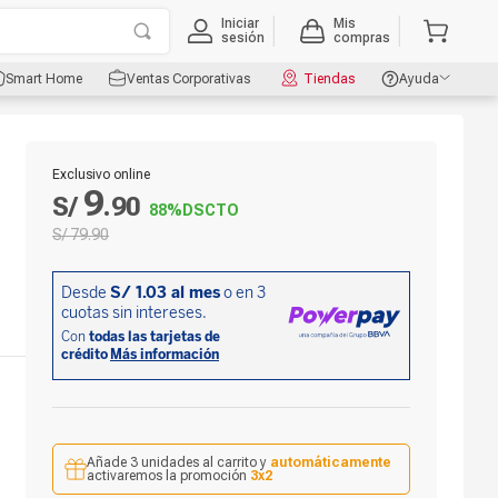
Iniciar
Mis
sesión
compras
Smart Home
Ventas Corporativas
Tiendas
Ayuda
Exclusivo online
9
S/
.
90
88%
DSCTO
S/
79
.
90
Añade 3 unidades al carrito y
automáticamente
activaremos la promoción
3x2