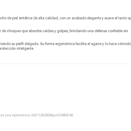
echo de piel sintética de alta calidad, con un acabado elegante y suave al tacto q
 de choques que absorbe caídas y golpes, brindando una defensa confiable sin
endo su perfil delgado. Su forma ergonómica facilita el agarre y lo hace cómodo
rotección inteligente.
tras una experiencia del
11/5/2026
por
CHRIS M.