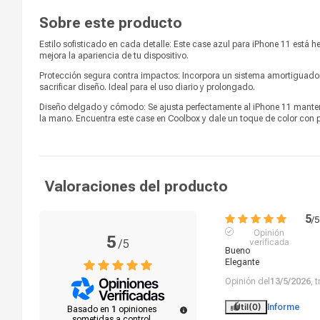
Sobre este producto
Estilo sofisticado en cada detalle: Este case azul para iPhone 11 está h
mejora la apariencia de tu dispositivo.
Protección segura contra impactos: Incorpora un sistema amortiguador
sacrificar diseño. Ideal para el uso diario y prolongado.
Diseño delgado y cómodo: Se ajusta perfectamente al iPhone 11 manteni
la mano. Encuentra este case en Coolbox y dale un toque de color con p
Valoraciones del producto
5
/
5
Opinión
5
verificada
/
5
Bueno

Elegante
Opinión del
13/5/2026
, 
Útil
(0)
Informe
Basado en
1
opiniones
sometidas a control