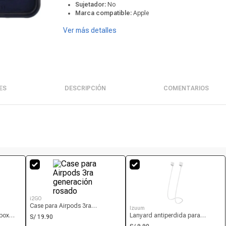
Sujetador:
No
Marca compatible:
Apple
Ver más detalles
ES
DESCRIPCIÓN
COMENTARIOS
i2GO
Case para Airpods 3ra
Izuum
generación rosado
lbox
Lanyard antiperdida para
S/ 19.90
 200 ml
audífonos Izuum imantado,