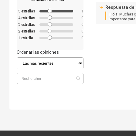
Respuesta de
5
estrellas
1
¡Hola! Muchas gr
4
estrellas
0
importante para
3
estrellas
0
2
estrellas
0
1
estrella
0
Ordenar las opiniones
Compra segura
Términos y c