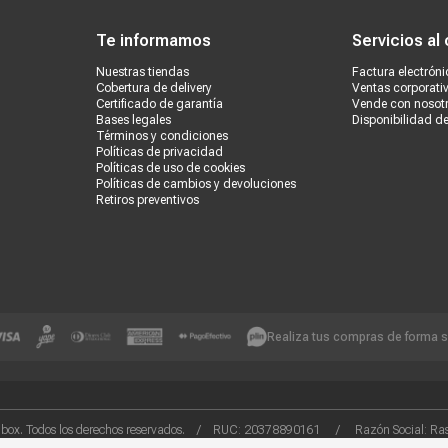
Te informamos
Servicios al 
Nuestras tiendas
Factura electróni
Cobertura de delivery
Ventas corporati
Certificado de garantía
Vende con nosot
Bases legales
Disponibilidad d
Términos y condiciones
Políticas de privacidad
Políticas de uso de cookies
Políticas de cambios y devoluciones
Retiros preventivos
Realiza tus compras de forma 
box. Todos los derechos reservados. / RUC: 20378890161 / Razón Social: Rash