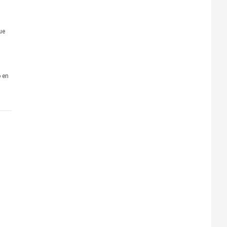
ue
 en