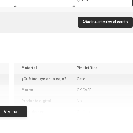
S/ 9.90
ra
blanco
Añadir 4 artículos al carrito
Material
Piel sintética
¿Qué incluye en la caja?
Case
Marca
GK CASE
Producto digital
No
Ver más
Vendido por
Coolbox