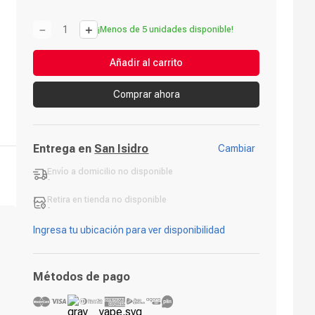
－
＋
¡Menos de 5 unidades disponible!
Añadir al carrito
Comprar ahora
Entrega en
San Isidro
Cambiar
Envío a domicilio
no disponible
-
Retira en tienda
no disponible
-
Ingresa tu ubicación para ver disponibilidad
Métodos de pago