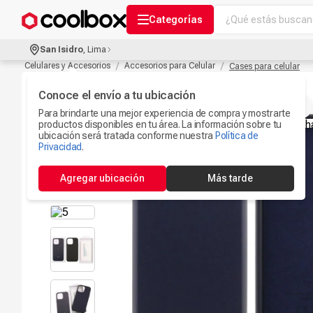
¿Qué estás buscand
Categorías
Términos más bu
San Isidro
,
Lima
Audífonos Con B
Celulares y Accesorios
Accesorios para Celular
Cases para celular
1
.
Celulares
Conoce el envío a tu ubicación
2
.
Para brindarte una mejor experiencia de compra y mostrarte
Ipad
3
.
productos disponibles en tu área. La información sobre tu
ubicación será tratada conforme nuestra
Política de
Microfono
Privacidad
.
4
.
Iphone 17
5
.
Agregar ubicación
Más tarde
Ps5
6
.
Camaras Seguri
7
.
Parlantes Blueto
8
.
Smartwach
9
.
Accesorios Com
10
.