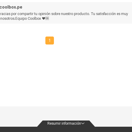
coolbox.pe
acias por compartir tu opinión sobre nuestro producto. Tu satisfacción es muy 
 nosotros.Equipo Coolbox ❤🆒
1
Resumir información
ondiciones
Políticas de privacidad
Canales de atención
Vende con nosotros
Nuestra