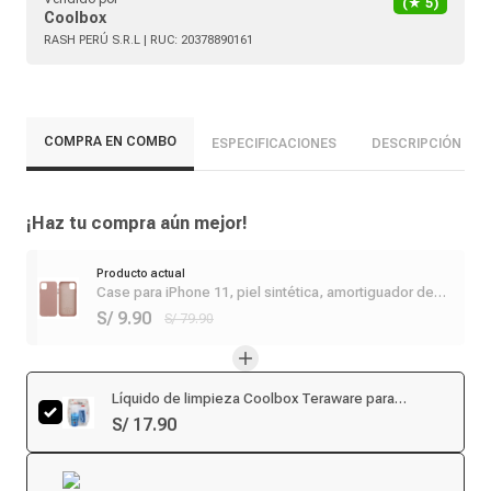
(★
5
)
Coolbox
RASH PERÚ S.R.L
| RUC:
20378890161
COMPRA EN COMBO
ESPECIFICACIONES
DESCRIPCIÓN
¡Haz tu compra aún mejor!
Producto actual
Case para iPhone 11, piel sintética, amortiguador de
choques, rosado
S/ 9.90
S/ 79.90
Líquido de limpieza Coolbox Teraware para
pantallas 200 ml + cepillo + paño microfibra
S/ 17.90