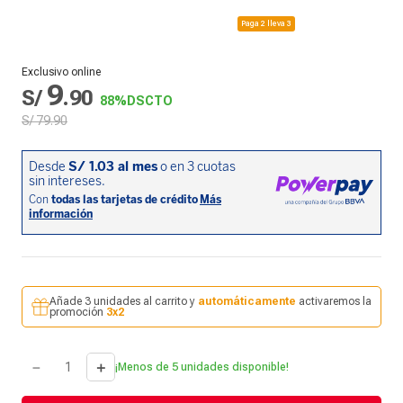
Paga 2 lleva 3
Exclusivo online
9
S/
.
90
88%
DSCTO
S/
79
.
90
Añade 3 unidades al carrito y
automáticamente
activaremos la
promoción
3x2
－
＋
¡Menos de 5 unidades disponible!