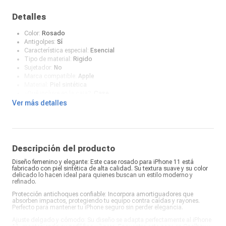
Detalles
Color:
Rosado
Antigolpes:
Sí
Característica especial:
Esencial
Tipo de material:
Rigido
Sujetador:
No
Marca compatible:
Apple
Material:
Piel sintética
¿Qué incluye en la caja?:
Case
Ver más detalles
Descripción del producto
Diseño femenino y elegante: Este case rosado para iPhone 11 está
fabricado con piel sintética de alta calidad. Su textura suave y su color
delicado lo hacen ideal para quienes buscan un estilo moderno y
refinado.
Protección antichoques confiable: Incorpora amortiguadores que
absorben impactos, protegiendo tu equipo contra caídas y rayones.
Perfecto para mantener tu iPhone seguro sin perder elegancia.
Ajuste delgado y cómodo: Su diseño se adapta perfectamente al iPhone