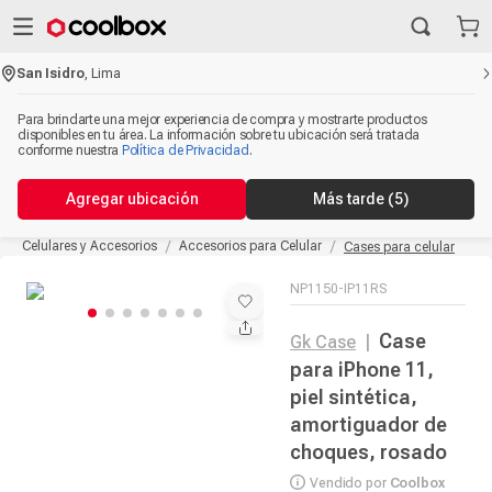
San Isidro
,
Lima
Para brindarte una mejor experiencia de compra y mostrarte productos
disponibles en tu área. La información sobre tu ubicación será tratada
conforme nuestra
Política de Privacidad
.
Agregar ubicación
Más tarde
(5)
Celulares y Accesorios
Accesorios para Celular
Cases para celular
NP1150-IP11RS
Case
Gk Case
|
para iPhone 11,
piel sintética,
amortiguador de
choques, rosado
Vendido por
Coolbox