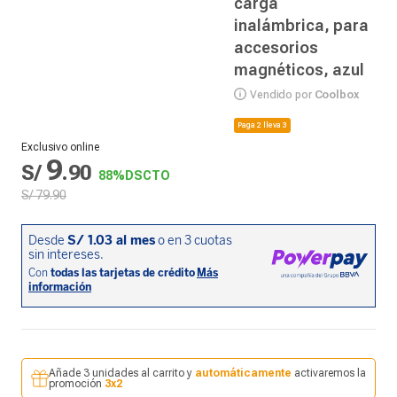
carga
inalámbrica, para
accesorios
magnéticos, azul
Vendido por
Coolbox
Paga 2 lleva 3
Exclusivo online
9
S/
.
90
88%
DSCTO
S/
79
.
90
Añade 3 unidades al carrito y
automáticamente
activaremos la
promoción
3x2