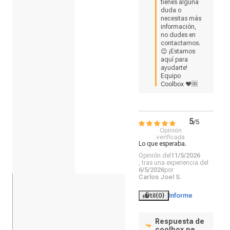
tienes alguna 
duda o 
necesitas más 
información, 
no dudes en 
contactarnos. 
😊 ¡Estamos 
aquí para 
ayudarte!

Equipo 
Coolbox ❤🆒
5
/
5
Opinión
verificada
Lo que esperaba.
Opinión del
11/5/2026
, tras una experiencia del
6/5/2026
por
Carlos Joel S.
Útil
(0)
Informe
Respuesta de
coolbox.pe