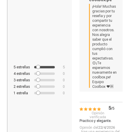
¡Hola! Muchas 
gracias por tu 
reseña y por 
compartir tu 
experiencia 
con nosotros. 
Nos alegra 
saber que el 
producto 
cumplió con 
tus 
expectativas. 
😊¡Te 
5
estrellas
5
esperamos 
nuevamente en 
4
estrellas
0
coolbox.pe!

3
estrellas
0
Equipo 
2
estrellas
0
Coolbox ❤🆒
1
estrella
0
5
/
5
Opinión
verificada
Practico y elegante.
Opinión del
22/4/2026
, tras una experiencia del