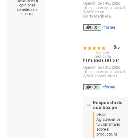
Basado en
5
Opinión del
14/6/2026
opiniones
, tras una experiencia del
sometidas a
8/6/2026
por
control
Doris Maribel B.
Útil
(0)
Informe
5
/
5
Opinión
verificada
hasta ahora está bien
Opinión del
13/5/2026
, tras una experiencia del
8/5/2026
por
Victor L.
Útil
(0)
Informe
Respuesta de
coolbox.pe
¡Hola! 
Agradecemos 
tu comentario 
sobre el 
producto. Si 