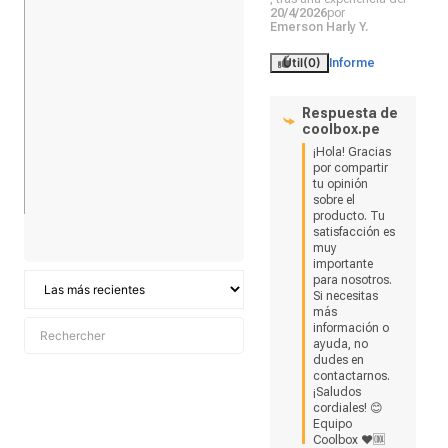
20/4/2026
por
Emerson Harly Y.
Útil
(0)
Informe
Respuesta de
coolbox.pe
¡Hola! Gracias 
por compartir 
tu opinión 
sobre el 
producto. Tu 
satisfacción es 
muy 
importante 
para nosotros. 
Si necesitas 
más 
información o 
ayuda, no 
dudes en 
contactarnos. 
¡Saludos 
cordiales! 😊
Equipo 
Coolbox ❤🆒