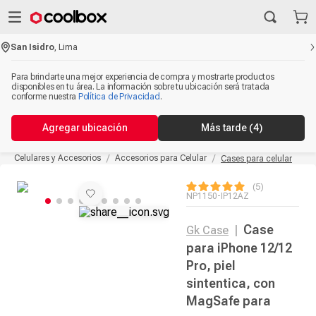
San Isidro
,
Lima
Para brindarte una mejor experiencia de compra y mostrarte productos
disponibles en tu área. La información sobre tu ubicación será tratada
conforme nuestra
Política de Privacidad
.
Agregar ubicación
Más tarde
(4)
Celulares y Accesorios
Accesorios para Celular
Cases para celular
5
NP1150-IP12AZ
Case
Gk Case
|
para iPhone 12/12
Pro, piel
sintentica, con
MagSafe para