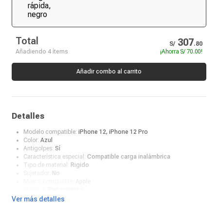
Total
307
S/
.
80
Añadiendo 4 ítems
¡Ahorra
S/ 70.00
!
Añadir combo al carrito
Detalles
Modelo compatible:
iPhone 12, iPhone 12 Pro
Color:
Azul
Antigolpes:
Sí
Característica especial:
Compatible carga inalámbrica
Tipo de material:
Rigido
Sujetador:
No
Marca compatible:
Apple
Material:
Piel sintética
¿Qué incluye en la caja?:
Case
Ver más detalles