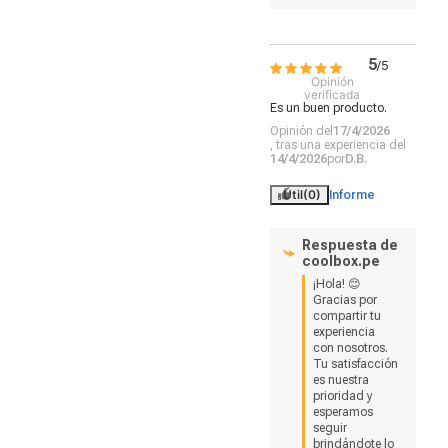
5
/
5
Opinión
verificada
Es un buen producto.
Opinión del
17/4/2026
, tras una experiencia del
14/4/2026
por
D.B.
Útil
(0)
Informe
Respuesta de
coolbox.pe
¡Hola! 😊 
Gracias por 
compartir tu 
experiencia 
con nosotros. 
Tu satisfacción 
es nuestra 
prioridad y 
esperamos 
seguir 
brindándote lo 