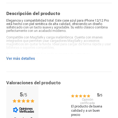
Descripción del producto
Elegancia y compatibilidad total: Este case azul para iPhone 12/12 Pro
está hecho con piel sintética de alta calidad, ofreciendo un diseño
sofisticado con un tacto suave y agradable. Su estilo clásico combina
perfectamente con un acabado moderno.
Compatible con MagSafe y carga inalámbrica: Cuenta con imanes
integrados que permiten usar cargadores MagSafe y accesorios
magnéticos sin quitar la funda. Ideal para cargar de forma rápida y usar
billeteras o soportes compatibles.
Protección y comodidad en todo momento: Su estructura
amortiguadora protege tu equipo ante golpes y rayones. Encuentra este
Ver más detalles
case en Coolbox y dale a tu iPhone 12/12 Pro una funda funcional,
elegante y con tecnología magnética.
Valoraciones del producto
5
/
5
5
/
5
Opinión
verificada
El producto de buena 
calidad y a un buen 
precio