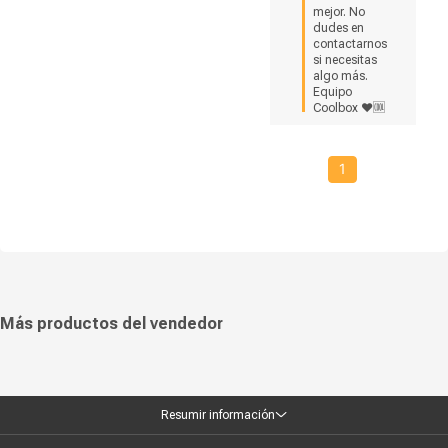
mejor. No 
dudes en 
contactarnos 
si necesitas 
algo más.  
Equipo 
Coolbox ❤🆒
1
Más productos del vendedor
Resumir información