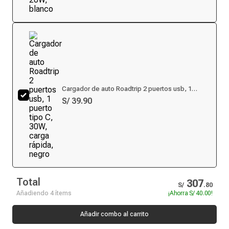
Cargador de auto Roadtrip 2 puertos usb, 1
puerto tipo C, 30W, carga rápida, negro
S/ 39.90
Total
307
S/
.
80
Añadiendo 4 ítems
¡Ahorra
S/ 40.00
!
Añadir combo al carrito