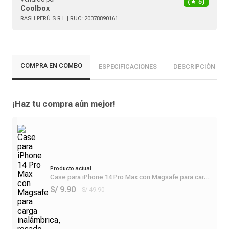
(★
5
)
Coolbox
RASH PERÚ S.R.L
| RUC:
20378890161
COMPRA EN COMBO
ESPECIFICACIONES
DESCRIPCIÓN
¡Haz tu compra aún mejor!
Producto actual
Case para iPhone 14 Pro Max con Magsafe para carga
inalámbrica, rosado
S/ 9.90
S/ 49.90