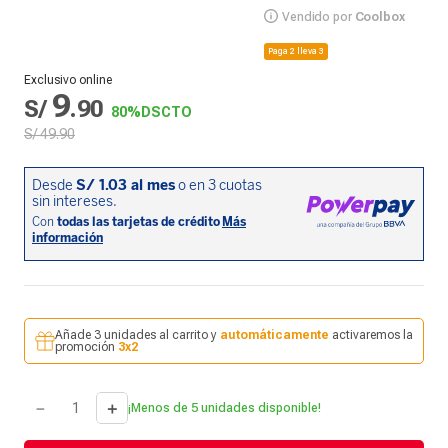
Vendido por
Coolbox
Paga 2 lleva 3
Exclusivo online
9
S/
.
90
80%
DSCTO
S/
49
.
90
Añade 3 unidades al carrito y
automáticamente
activaremos la
promoción
3x2
－
＋
¡Menos de 5 unidades disponible!