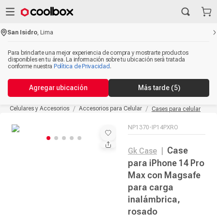
San Isidro
,
Lima
Para brindarte una mejor experiencia de compra y mostrarte productos
disponibles en tu área. La información sobre tu ubicación será tratada
conforme nuestra
Política de Privacidad
.
Agregar ubicación
Más tarde
(5)
Celulares y Accesorios
Accesorios para Celular
Cases para celular
NP1370-IP14PXRO
Case
Gk Case
|
para iPhone 14 Pro
Max con Magsafe
para carga
inalámbrica,
rosado