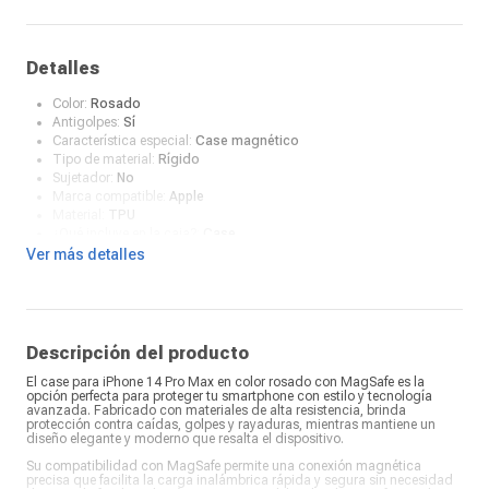
Detalles
Color:
Rosado
Antigolpes:
Sí
Característica especial:
Case magnético
Tipo de material:
Rígido
Sujetador:
No
Marca compatible:
Apple
Material:
TPU
¿Qué incluye en la caja?:
Case
Ver más detalles
Descripción del producto
El case para iPhone 14 Pro Max en color rosado con MagSafe es la
opción perfecta para proteger tu smartphone con estilo y tecnología
avanzada. Fabricado con materiales de alta resistencia, brinda
protección contra caídas, golpes y rayaduras, mientras mantiene un
diseño elegante y moderno que resalta el dispositivo.
Su compatibilidad con MagSafe permite una conexión magnética
precisa que facilita la carga inalámbrica rápida y segura sin necesidad