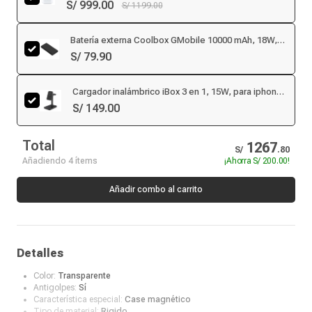
S/ 999.00
S/ 1199.00
carga, blanco
Batería externa Coolbox GMobile 10000 mAh, 18W,
puerto usb y tipo C, carga rápida, negro
S/ 79.90
Cargador inalámbrico iBox 3 en 1, 15W, para iphone,
apple watch y airpods, negro
S/ 149.00
Total
1267
S/
.
80
Añadiendo 4 ítems
¡Ahorra
S/ 200.00
!
Añadir combo al carrito
Detalles
Color:
Transparente
Antigolpes:
Sí
Característica especial:
Case magnético
Tipo de material:
Rigido