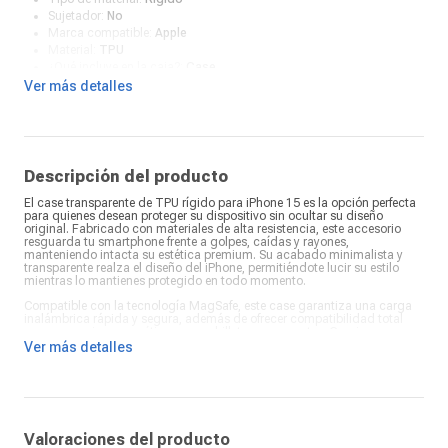
Sujetador:
No
Marca compatible:
Apple
Material:
TPU
¿Qué incluye en la caja?:
Case
Ver más detalles
Descripción del producto
El case transparente de TPU rígido para iPhone 15 es la opción perfecta
para quienes desean proteger su dispositivo sin ocultar su diseño
original. Fabricado con materiales de alta resistencia, este accesorio
resguarda tu smartphone frente a golpes, caídas y rayones,
manteniendo intacta su estética premium. Su acabado minimalista y
transparente realza el diseño del iPhone, permitiéndote lucir su estilo
mientras lo mantienes protegido en todo momento.
Compatible con la tecnología MagSafe, este case garantiza una carga
inalámbrica rápida y segura, además de ofrecer compatibilidad total
con accesorios magnéticos como billeteras y soportes. Gracias a su
estructura rígida y su ajuste preciso, cubre esquinas y bordes con total
Ver más detalles
firmeza, evitando daños por impactos. El material de TPU rígido
asegura durabilidad y resistencia al uso diario, manteniendo su
transparencia y evitando el desgaste con el paso del tiempo.
Su diseño inteligente incluye un relieve en la parte frontal que protege la
pantalla al colocar el dispositivo sobre superficies planas, así como un
borde elevado en la sección de cámaras para resguardar las lentes
Valoraciones del producto