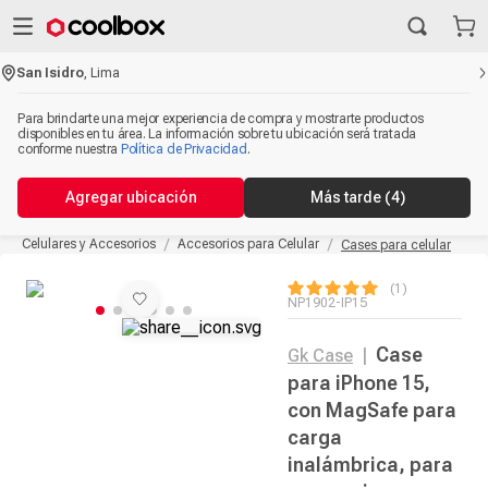
San Isidro
,
Lima
Para brindarte una mejor experiencia de compra y mostrarte productos
disponibles en tu área. La información sobre tu ubicación será tratada
conforme nuestra
Política de Privacidad
.
Agregar ubicación
Más tarde
(4)
Celulares y Accesorios
Accesorios para Celular
Cases para celular
1
NP1902-IP15
Case
Gk Case
|
para iPhone 15,
con MagSafe para
carga
inalámbrica, para