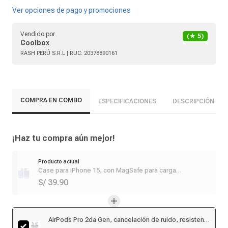
Ver opciones de pago y promociones
Vendido por
(★
5
)
Coolbox
RASH PERÚ S.R.L
| RUC:
20378890161
COMPRA EN COMBO
ESPECIFICACIONES
DESCRIPCIÓN
¡Haz tu compra aún mejor!
Producto actual
Case para iPhone 15, con MagSafe para carga
inalámbrica, para accesorios magnéticos,TPU rígido,
S/ 39.90
transparente
AirPods Pro 2da Gen, cancelación de ruido, resistente
al agua IPX4, duración máx. 30 horas con estuche de