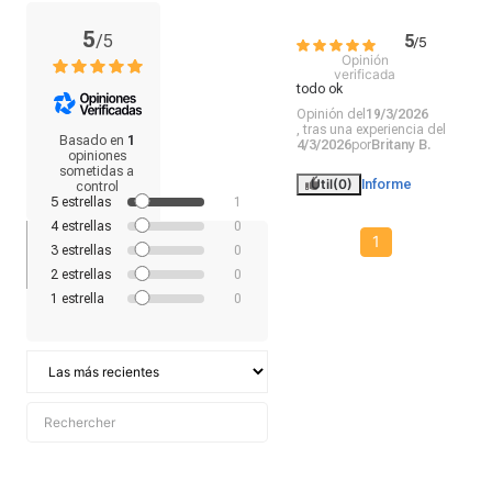
contra golpes o rayaduras. De esta manera, tu iPhone 15 permanecerá
seguro y en perfectas condiciones. Este case transparente con MagSafe
es el accesorio ideal para quienes buscan una combinación de
5
/
5
5
funcionalidad, practicidad y elegancia en un solo producto.
/
5
Opinión
verificada
todo ok
Opinión del
19/3/2026
, tras una experiencia del
Basado en
1
4/3/2026
por
Britany B.
opiniones
sometidas a
Útil
(0)
Informe
control
5
estrellas
1
4
estrellas
0
1
3
estrellas
0
2
estrellas
0
1
estrella
0