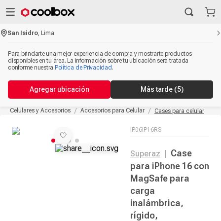
San Isidro
,
Lima
Para brindarte una mejor experiencia de compra y mostrarte productos
disponibles en tu área. La información sobre tu ubicación será tratada
conforme nuestra
Política de Privacidad
.
Agregar ubicación
Más tarde
(5)
Celulares y Accesorios
Accesorios para Celular
Cases para celular
IP06IP16RS
Case
Superaz
|
para iPhone 16 con
MagSafe para
carga
inalámbrica,
rígido,