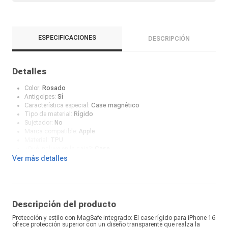
ESPECIFICACIONES
DESCRIPCIÓN
Detalles
Color:
Rosado
Antigolpes:
Sí
Característica especial:
Case magnético
Tipo de material:
Rígido
Sujetador:
No
Marca compatible:
Apple
Material:
TPU
¿Qué incluye en la caja?:
Case
Ver más detalles
Descripción del producto
Protección y estilo con MagSafe integrado: El case rígido para iPhone 16
ofrece protección superior con un diseño transparente que realza la