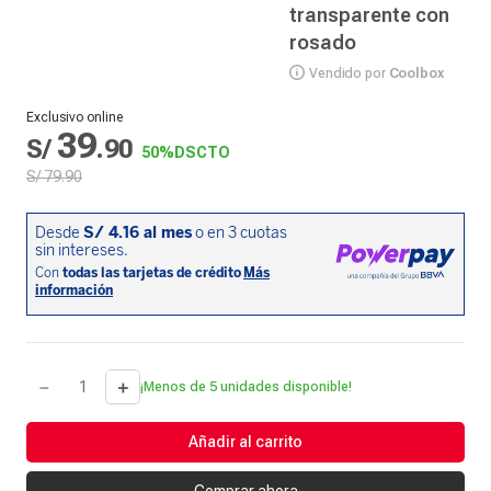
transparente con
rosado
Vendido por
Coolbox
Exclusivo online
39
S/
.
90
50%
DSCTO
S/
79
.
90
－
＋
¡Menos de 5 unidades disponible!
Añadir al carrito
Comprar ahora