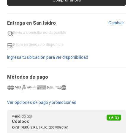
Entrega en
San Isidro
Cambiar
Envío a domicilio
no disponible
-
Retira en tienda
no disponible
-
Ingresa tu ubicación para ver disponibilidad
Métodos de pago
Ver opciones de pago y promociones
Vendido por
(★
5
)
Coolbox
RASH PERÚ S.R.L
| RUC:
20378890161