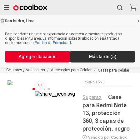
San Isidro
,
Lima
Para brindarte una mejor experiencia de compra y mostrarte productos
disponibles en tu área. La información sobre tu ubicación será tratada
conforme nuestra
Política de Privacidad
.
Agregar ubicación
Más tarde
(5)
Celulares y Accesorios
Accesorios para Celular
Cases para celular
IP58RN13NE
Case
Superaz
|
para Redmi Note
13, protección
360, 3 capas de
protección, negro
Vendido por
Coolbox