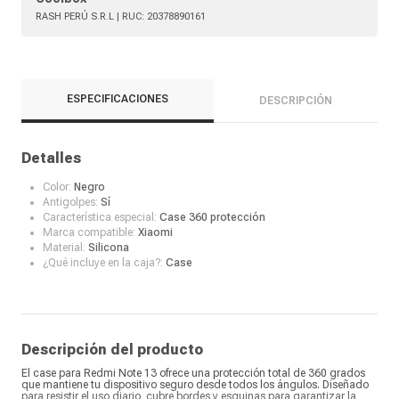
RASH PERÚ S.R.L
| RUC:
20378890161
ESPECIFICACIONES
DESCRIPCIÓN
Detalles
Color:
Negro
Antigolpes:
Sí
Característica especial:
Case 360 protección
Marca compatible:
Xiaomi
Material:
Silicona
¿Qué incluye en la caja?:
Case
Descripción del producto
El case para Redmi Note 13 ofrece una protección total de 360 grados
que mantiene tu dispositivo seguro desde todos los ángulos. Diseñado
para resistir el uso diario, cubre bordes y esquinas para garantizar la