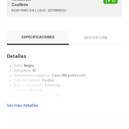
(★
5
)
Coolbox
RASH PERÚ S.R.L
| RUC:
20378890161
ESPECIFICACIONES
DESCRIPCIÓN
Detalles
Color:
Negro
Antigolpes:
Sí
Característica especial:
Case 360 protección
Tipo de material:
Flexible
Marca compatible:
Samsung
Material:
Silicona
¿Qué incluye en la caja?:
Case
Ver más detalles