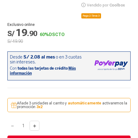
Vendido por
Coolbox
Paga 2 lleva 3
Exclusivo online
19
S/
.
90
60%
DSCTO
S/
49
.
90
Añade 3 unidades al carrito y
automáticamente
activaremos la
promoción
3x2
－
＋