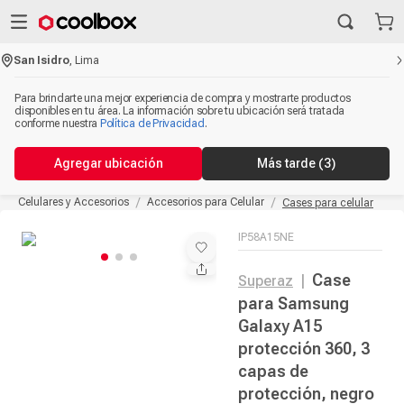
San Isidro
,
Lima
Para brindarte una mejor experiencia de compra y mostrarte productos
disponibles en tu área. La información sobre tu ubicación será tratada
conforme nuestra
Política de Privacidad
.
Agregar ubicación
Más tarde
(3)
Celulares y Accesorios
Accesorios para Celular
Cases para celular
IP58A15NE
Case
Superaz
|
para Samsung
Galaxy A15
protección 360, 3
capas de
protección, negro