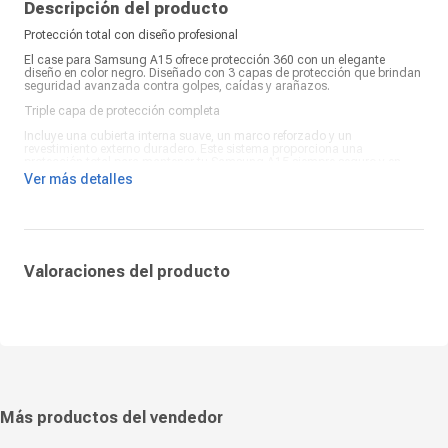
Descripción del producto
Protección total con diseño profesional
El case para Samsung A15 ofrece protección 360 con un elegante
diseño en color negro. Diseñado con 3 capas de protección que brindan
seguridad avanzada contra golpes, caídas y arañazos.
Triple capa de protección completa
Incluye una cubierta interna suave, un marco reforzado y un
revestimiento externo duradero. Este sistema proporciona una
protección total para mantener tu Samsung A15 siempre seguro y en
perfecto estado.
Ver más detalles
Estilo clásico y máxima durabilidad
Fabricado con materiales de alta calidad, este case combina
resistencia, elegancia y funcionalidad, brindándote la mejor protección
con un diseño moderno y sofisticado.
Valoraciones del producto
Más productos del vendedor