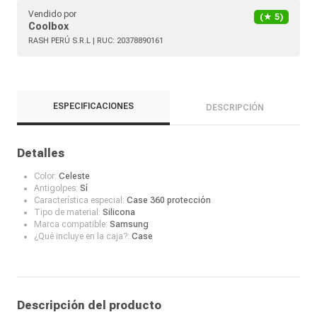
Vendido por
(★
5
)
Coolbox
RASH PERÚ S.R.L
| RUC:
20378890161
ESPECIFICACIONES
DESCRIPCIÓN
Detalles
Color:
Celeste
Antigolpes:
Sí
Característica especial:
Case 360 protección
Tipo de material:
Silicona
Marca compatible:
Samsung
¿Qué incluye en la caja?:
Case
Descripción del producto