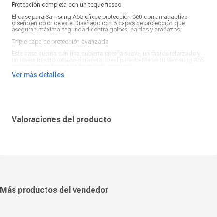
Protección completa con un toque fresco
El case para Samsung A55 ofrece protección 360 con un atractivo
diseño en color celeste. Diseñado con 3 capas de protección que
aseguran máxima seguridad contra golpes, caídas y arañazos.
Triple capa de protección avanzada
Este case cuenta con una cubierta interna suave, un marco reforzado y
un revestimiento externo duradero. Ideal para mantener tu Samsung A55
seguro y en perfecto estado en todo momento.
Ver más detalles
Estilo moderno y durabilidad asegurada
Fabricado con materiales de alta calidad, este case ofrece protección
superior con un diseño vibrante y moderno. Mantén tu dispositivo
protegido con estilo y seguridad.
Valoraciones del producto
Más productos del vendedor