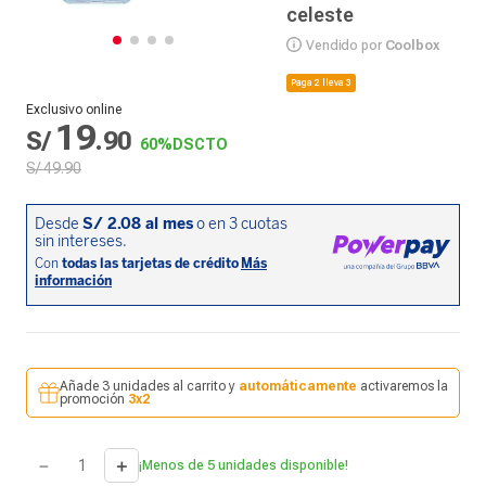
celeste
Vendido por
Coolbox
Paga 2 lleva 3
Exclusivo online
19
S/
.
90
60%
DSCTO
S/
49
.
90
Añade 3 unidades al carrito y
automáticamente
activaremos la
promoción
3x2
－
＋
¡Menos de 5 unidades disponible!