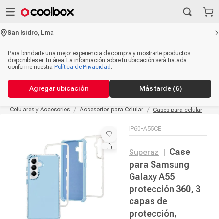
San Isidro
,
Lima
Para brindarte una mejor experiencia de compra y mostrarte productos
disponibles en tu área. La información sobre tu ubicación será tratada
conforme nuestra
Política de Privacidad
.
Agregar ubicación
Más tarde
(5)
Celulares y Accesorios
Accesorios para Celular
Cases para celular
IP60-A55CE
Case
Superaz
|
para Samsung
Galaxy A55
protección 360, 3
capas de
protección,