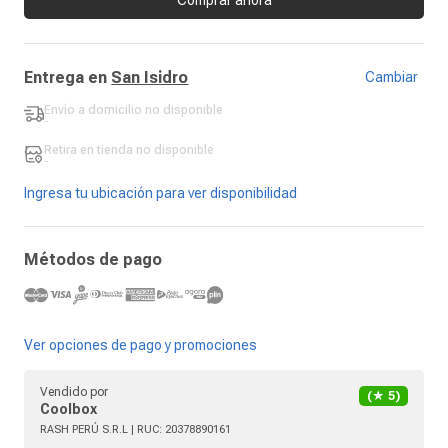
Entrega en
San Isidro
Cambiar
Envío a domicilio
no disponible
-
Retira en tienda
no disponible
-
Ingresa tu ubicación para ver disponibilidad
Métodos de pago
Ver opciones de pago y promociones
Vendido por
(★
5
)
Coolbox
RASH PERÚ S.R.L
| RUC:
20378890161