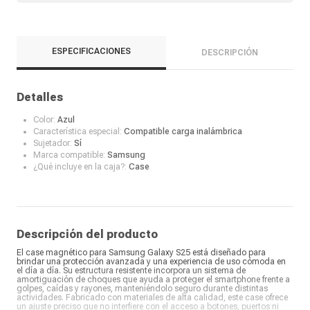
ESPECIFICACIONES
DESCRIPCIÓN
Detalles
Color:
Azul
Característica especial:
Compatible carga inalámbrica
Sujetador:
Sí
Marca compatible:
Samsung
¿Qué incluye en la caja?:
Case
Descripción del producto
El case magnético para Samsung Galaxy S25 está diseñado para
brindar una protección avanzada y una experiencia de uso cómoda en
el día a día. Su estructura resistente incorpora un sistema de
amortiguación de choques que ayuda a proteger el smartphone frente a
golpes, caídas y rayones, manteniéndolo seguro durante distintas
actividades. Fabricado con materiales de alta calidad, este case ofrece
un ajuste preciso que no interfiere con el acceso a botones, puertos ni