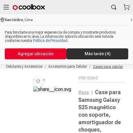
San Isidro
,
Lima
Para brindarte una mejor experiencia de compra y mostrarte productos
disponibles en tu área. La información sobre tu ubicación será tratada
conforme nuestra
Política de Privacidad
.
Agregar ubicación
Más tarde
(4)
Celulares y Accesorios
Accesorios para Celular
Cases para celular
IP56-S25AZ
Case para
Ifans
|
Samsung Galaxy
S25 magnético
con soporte,
amortiguador de
choques,