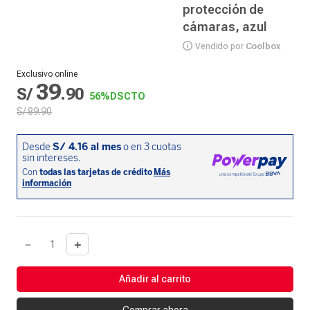
protección de
cámaras, azul
Vendido por
Coolbox
Exclusivo online
39
S/
.
90
56%
DSCTO
S/
89
.
90
－
＋
Añadir al carrito
Comprar ahora