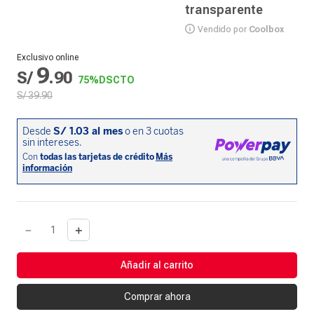
transparente
Vendido por
Coolbox
Exclusivo online
9
S/
.
90
75%
DSCTO
S/
39
.
90
－
＋
Añadir al carrito
Comprar ahora