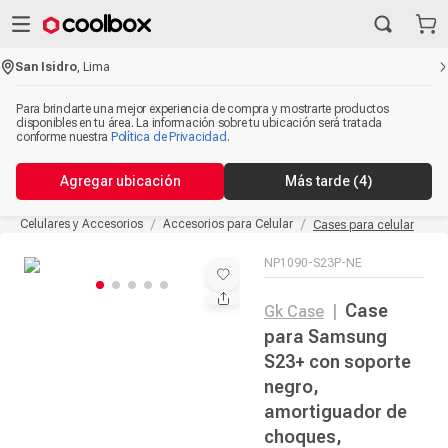
San Isidro
,
Lima
Para brindarte una mejor experiencia de compra y mostrarte productos
disponibles en tu área. La información sobre tu ubicación será tratada
conforme nuestra
Política de Privacidad
.
Agregar ubicación
Más tarde
(4)
Celulares y Accesorios
Accesorios para Celular
Cases para celular
NP1090-S23P-NE
Case
Gk Case
|
para Samsung
S23+ con soporte
negro,
amortiguador de
choques,