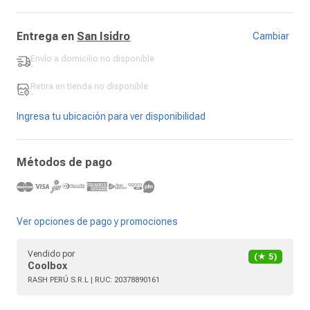
Entrega en
San Isidro
Cambiar
Envío a domicilio
no disponible
-
Retira en tienda
no disponible
-
Ingresa tu ubicación para ver disponibilidad
Métodos de pago
Ver opciones de pago y promociones
Vendido por
(★
5
)
Coolbox
RASH PERÚ S.R.L
| RUC:
20378890161