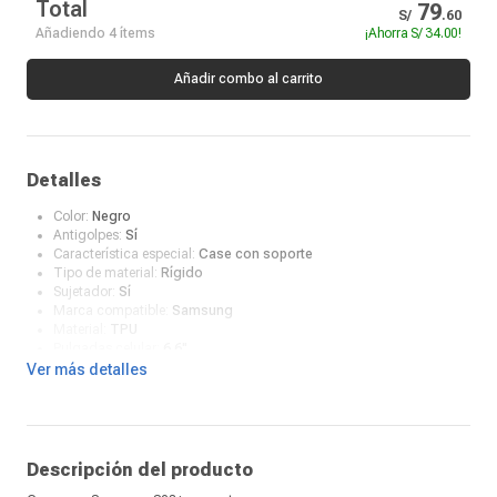
Total
79
S/
.
60
Añadiendo 4 ítems
¡Ahorra
S/ 34.00
!
Añadir combo al carrito
Detalles
Color:
Negro
Antigolpes:
Sí
Característica especial:
Case con soporte
Tipo de material:
Rígido
Sujetador:
Sí
Marca compatible:
Samsung
Material:
TPU
Pulgadas celular:
6.6"
¿Qué incluye en la caja?:
Case
Ver más detalles
Descripción del producto