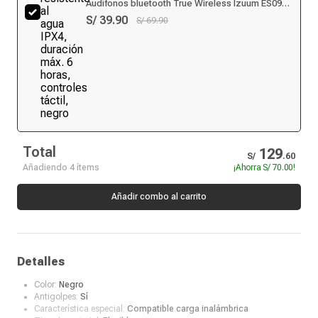
Audífonos bluetooth True Wireless Izuum ES09
resistente al agua IPX4, duración máx. 6 horas,
S/ 39.90
S/ 69.90
controles táctil, negro
Total
129
S/
.
60
Añadiendo 4 ítems
¡Ahorra
S/ 70.00
!
Añadir combo al carrito
Detalles
Color:
Negro
Antigolpes:
Sí
Característica especial:
Compatible carga inalámbrica