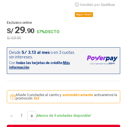
Vendido por
Coolbox
Paga 2 lleva 3
Exclusivo online
29
S/
.
90
57%
DSCTO
S/
69
.
90
Añade 3 unidades al carrito y
automáticamente
activaremos la
promoción
3x2
－
＋
¡Menos de 5 unidades disponible!