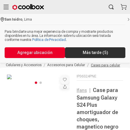
San Isidro
,
Lima
Para brindarte una mejor experiencia de compra y mostrarte productos
disponibles en tu área. La información sobre tu ubicación será tratada
conforme nuestra
Política de Privacidad
.
Agregar ubicación
Más tarde
(5)
Celulares y Accesorios
Accesorios para Celular
Cases para celular
IP06S24PNE
Case para
Ifans
|
Samsung Galaxy
S24 Plus
amortiguador de
choques,
magnetico negro