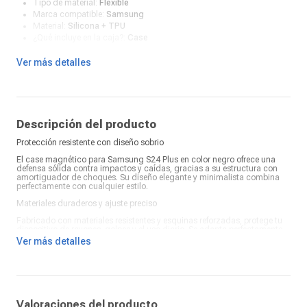
Tipo de material:
Flexible
Marca compatible:
Samsung
Material:
Silicona + TPU
¿Qué incluye en la caja?:
Case
Ver más detalles
Descripción del producto
Protección resistente con diseño sobrio
El case magnético para Samsung S24 Plus en color negro ofrece una
defensa sólida contra impactos y caídas, gracias a su estructura con
amortiguador de choques. Su diseño elegante y minimalista combina
perfectamente con cualquier estilo.
Materiales duraderos y ajuste preciso
Fabricado con materiales resistentes y esquinas reforzadas, protege tu
dispositivo de rayones, golpes y el uso diario. Se adapta perfectamente
al contorno del equipo, permitiendo un acceso cómodo a todos los
Ver más detalles
puertos y botones.
Compatibilidad magnética para mayor funcionalidad
Incluye sistema magnético incorporado compatible con cargadores y
soportes magnéticos. Una opción práctica y segura para proteger tu
Galaxy S24 Plus sin renunciar a la comodidad ni al estilo.
Valoraciones del producto