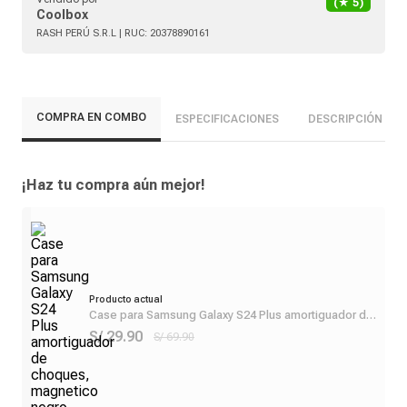
(★
5
)
Coolbox
RASH PERÚ S.R.L
| RUC:
20378890161
COMPRA EN COMBO
ESPECIFICACIONES
DESCRIPCIÓN
¡Haz tu compra aún mejor!
Producto actual
Case para Samsung Galaxy S24 Plus amortiguador de
choques, magnetico negro
S/ 29.90
S/ 69.90