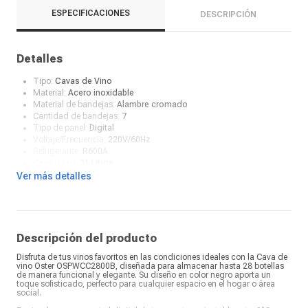
ESPECIFICACIONES
DESCRIPCIÓN
Detalles
Tipo:
Cavas de Vino
Material:
Acero inoxidable
Material de bandejas:
Alambre cromado
Cantidad de bandejas:
7
Tipo de panel:
Digital
Voltaje/Frecuencia:
220V/60Hz
Refrigerante:
R600A
Capacidad:
21 Litros
Color:
Blanco
Ver más detalles
Descripción del producto
Disfruta de tus vinos favoritos en las condiciones ideales con la Cava de
vino Oster OSPWCC2800B, diseñada para almacenar hasta 28 botellas
de manera funcional y elegante. Su diseño en color negro aporta un
toque sofisticado, perfecto para cualquier espacio en el hogar o área
social.