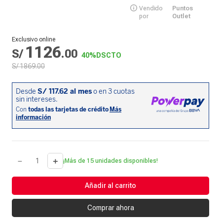
Vendido
Puntos
por
Outlet
Exclusivo online
1126
S/
.
00
40%
DSCTO
S/
1869
.
00
－
＋
¡Más de 15 unidades disponibles!
Añadir al carrito
Comprar ahora