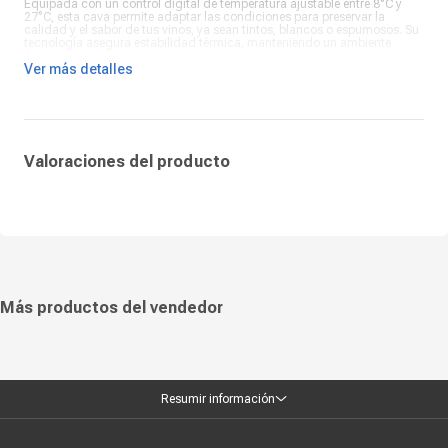
Equipada con un control digital de temperatura ajustable entre 8°C y
27°C, esta cava permite adaptar las condiciones para preservar la
calidad y el sabor de tus vinos, ya sean tintos, blancos o espumosos. Su
tecnología asegura estabilidad térmica, manteniendo un ambiente
óptimo para tu colección.
Ver más detalles
La Oster OSPWCC2800B es ideal para amantes del vino que buscan un
equipo práctico y moderno para el almacenamiento. Con su diseño
estilizado, capacidad ampliada y funcionalidad avanzada, esta cava es
el complemento perfecto para disfrutar de tus vinos en su máxima
expresión.
Valoraciones del producto
Más productos del vendedor
Resumir información