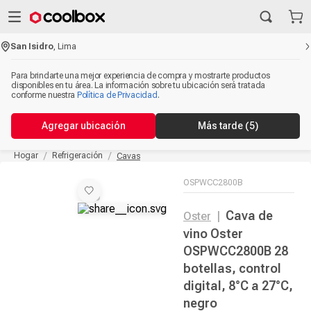
San Isidro
,
Lima
Para brindarte una mejor experiencia de compra y mostrarte productos
disponibles en tu área. La información sobre tu ubicación será tratada
conforme nuestra
Política de Privacidad
.
Agregar ubicación
Más tarde
(5)
Hogar
Refrigeración
Cavas
OSPWCC2800B
Cava de
Oster
|
vino Oster
OSPWCC2800B 28
botellas, control
digital, 8°C a 27°C,
negro