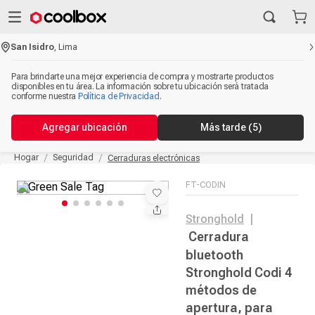
San Isidro
,
Lima
Para brindarte una mejor experiencia de compra y mostrarte productos
disponibles en tu área. La información sobre tu ubicación será tratada
conforme nuestra
Política de Privacidad
.
Agregar ubicación
Más tarde
(5)
Hogar
Seguridad
Cerraduras electrónicas
FT-CODIN
Stronghold
|
Cerradura
bluetooth
Stronghold Codi 4
métodos de
apertura, para