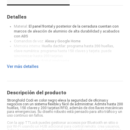
Detalles
Material:
El panel frontal y posterior de la cerradura cuentan con
marcos de aleación de aluminio de alta durabilidad y acabados
con ABS
Comandos de voz:
Alexa y Google Home
Memoria interna:
Huella dactilar: programa hasta 200 huellas,
clave numérica: programa hasta 150 claves y tarjeta: puede
sincronizar hasta 200 tarjetas
Tipo:
Cerradura digital inteligente
Tipo de Tarjetas:
RFID
Ver más detalles
Alarma de batería baja:
Sí
Color:
Negro
Recomendaciones:
Para puertas de madera y aluminio semi -
interior.* Para puertas con espesor de 35 mm a 65 mm
¿Qué incluye en la caja?:
3 tarjetas, 2 llaves mecánicas de
Descripción del producto
emergencia y 4 pilas AA
Stronghold Codi en color negro eleva la seguridad de oficinas y
negocios con un sistema flexible y fácil de administrar. Admite hasta 200
huellas, 150 claves y 200 tarjetas RFID, además de dos llaves mecánicas
para emergencias. Su diseño robusto está pensado para alto tráfico y un
uso continuo sin fallos.
Con la app TTLock puedes gestionar accesos por Bluetooth en sitio o
por Wi‑Fi usando un HUB adicional para control remoto: crea usuarios,