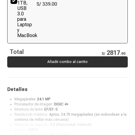
USB 3.0 para Laptop y MacBook
S/ 339.00
Total
2817
S/
.
90
Añadir combo al carrito
Detalles
Megapíxeles:
24.1 MP
Procesador de imagen:
DIGIC 4+
Montura de lente:
EF/EF-S
Resolución máxima:
Aprox. 24.70 megapíxeles (se redondean a la
centena de millar más cercana)
Relación de aspecto:
3:2 (Horizontal: Vertical)
Sensor:
CMOS