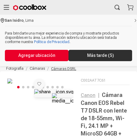
San Isidro
,
Lima
Para brindarte una mejor experiencia de compra y mostrarte productos
disponibles en tu área. La información sobre tu ubicación será tratada
conforme nuestra
Política de Privacidad
.
Agregar ubicación
Más tarde
(4)
Fotografía
Cámaras
Cámaras DSRL
C002AAT7C61
Cámara
Canon
|
Canon EOS Rebel
T7 DSLR con lente
de 18-55mm, Wi-
Fi, 24.1 MP +
MicroSD 64GB +