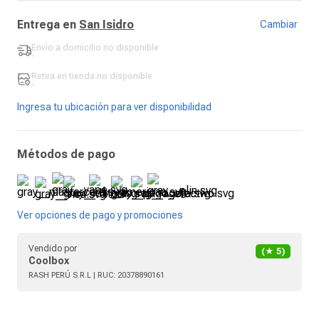
Entrega en
San Isidro
Cambiar
Envío a domicilio
no disponible
-
Retira en tienda
no disponible
-
Ingresa tu ubicación para ver disponibilidad
Métodos de pago
Ver opciones de pago y promociones
Vendido por
(★
5
)
Coolbox
RASH PERÚ S.R.L
| RUC:
20378890161