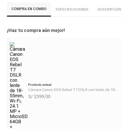
COMPRA EN COMBO
ESPECIFICACIONES
DESCRIPCIÓN
¡Haz tu compra aún mejor!
Producto actual
Cámara Canon EOS Rebel T7 DSLR con lente de 18-
55mm, Wi-Fi, 24.1 MP + MicroSD 64GB + Maletín
S/ 2399.00
protector