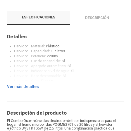
ESPECIFICACIONES
DESCRIPCIÓN
Detalles
Hervidor - Material:
Plástico
Hervidor - Capacidad:
1.7 litros
Hervidor - Potencia:
2200W
Hervidor - Luz de encendido:
Sí
Hervidor - Apagado automático:
Sí
Hervidor - Indicador nivel de agua:
Sí
Hervidor - Base desmontable:
Sí
Hervidor - Color:
Blanco
Hervidor - Filtro lavable:
Sí
Ver más detalles
Microondas - Capacidad litros:
20 litros
Microondas - Potencia:
700W
Microondas - Color:
Blanco
Descripción del producto
El Combo Oster reúne dos electrodomésticos indispensables para el
hogar: el horno microondas POGME2701 de 20 litros y el hervidor
eléctrico BVSTKT35W de 2.5 litros. Una combinación práctica que