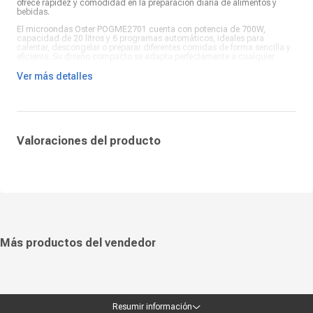
ofrece rapidez y comodidad en la preparación diaria de alimentos y
bebidas.
El microondas Oster POGME2701 cuenta con potencia de 700W,
capacidad de 20 litros y 6 programas automáticos, ideales para
calentar, descongelar o preparar diferentes comidas de forma sencilla y
eficiente. Su diseño compacto se adapta perfectamente a cualquier
cocina.
Ver más detalles
El hervidor eléctrico Oster BVSTKT35W, con potencia de 2200W y gran
capacidad de 2.5 litros, hierve agua en pocos minutos, siendo ideal para
familias numerosas o uso frecuente. Su diseño moderno y seguro lo
convierte en un complemento esencial en la cocina.
Valoraciones del producto
Más productos del vendedor
Resumir información