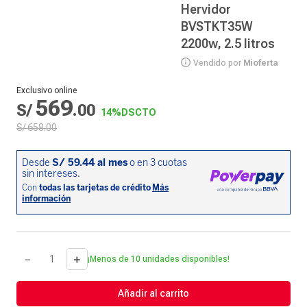
Hervidor
BVSTKT35W
2200w, 2.5 litros
Vendido por
Mioferta
Exclusivo online
569
S/
.
00
14%
DSCTO
S/
658
.
00
－
＋
¡Menos de 10 unidades disponibles!
Añadir al carrito