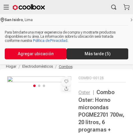
San Isidro
,
Lima
Para brindarte una mejor experiencia de compra y mostrarte productos
disponibles en tu área. La información sobre tu ubicación será tratada
conforme nuestra
Política de Privacidad
.
Agregar ubicación
Más tarde
(5)
Hogar
Electrodomésticos
Combos
COMBO-00128
Combo
Oster
|
Oster: Horno
microondas
POGME2701 700w,
20 litros, 6
programas +