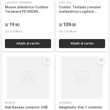
Añadir al carrito
Añadir al carrito
BASEUS
BOOMERS
Hub Baseus conector USB
Adaptador 8 en 1 conector
con puertos USB 3.0 x4/USB
USB C con puertos HDMI
Tipo-C x1
4K/Lan RJ45/2xUSB
S/
69
.
90
3.0/PD/USB C/SD/TF
29
S/
.
90
57%
DSCTO
Por
Coolbox
Por
Boomers