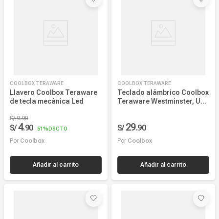
COOLBOX TERAWARE
COOLBOX TERAWARE
Llavero Coolbox Teraware
Teclado alámbrico Coolbox
de tecla mecánica Led
Teraware Westminster, USB
Membrana español, negro
S/
9
.
90
4
29
S/
.
90
S/
.
90
51%
DSCTO
Por
Coolbox
Por
Coolbox
Añadir al carrito
Añadir al carrito
COOLBOX TERAWARE
COOLBOX TERAWARE