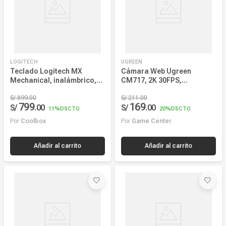
Teclado Logitech MX
Cámara Web Ugreen
Mechanical, inalámbrico,
CM717, 2K 30FPS,
bluetooth/receptor usb,
micrófonos con
grafito
S/
899
.
00
cancelación de ruido,
S/
211
.
00
799
169
S/
.
00
S/
.
00
autoenfoque, rotación 360°
11%
DSCTO
20%
DSCTO
Por
Coolbox
Por
Game Center
Añadir al carrito
Añadir al carrito
LOGITECH
LOGITECH
Mouse inalámbrico
Mouse Logitech Lift,
Logitech M170, USB
vertical, ergonómico,