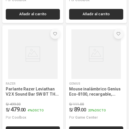
RAZER
GENIUS
Parlante Razer Leviathan
Mouse inalámbrico Genius
V2 X Sound Bar SW BT THX
Eco-8100, recargable,
Chroma, negro
sensor BlueEye, ahorro
S/
499
.
00
energía, 2.4GHz, negro
S/
111
.
00
479
89
S/
.
00
S/
.
00
4%
DSCTO
20%
DSCTO
Por
Coolbox
Por
Game Center
Añadir al carrito
Añadir al carrito