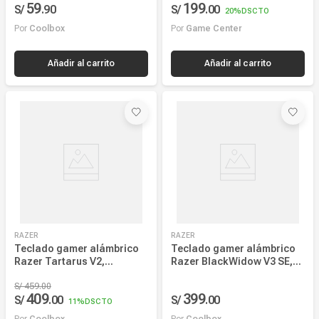
RAZER
RAZER
Teclado gamer alámbrico
Teclado gamer alámbrico
Razer Tartarus V2,
Razer BlackWidow V3 SE,
conexión USB, membrana,
conexión USB, mecánico,
Chroma RGB
S/
459
.
00
idioma español, Chroma
409
399
S/
.
00
S/
.
00
RGB, negro
11%
DSCTO
Por
Coolbox
Por
Coolbox
Añadir al carrito
Añadir al carrito