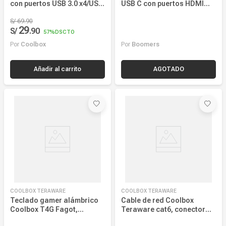
Añadir al carrito
AGOTADO
COOLBOX TERAWARE
COOLBOX TERAWARE
Teclado gamer alámbrico
Cable de red Coolbox
Coolbox T4G Fagot,
Teraware cat6, conector
conexión USB, membrana,
rj45, 250 mhz, 30 metros
negro
39
49
S/
.
90
S/
.
90
Por
Coolbox
Por
Coolbox
Añadir al carrito
Añadir al carrito