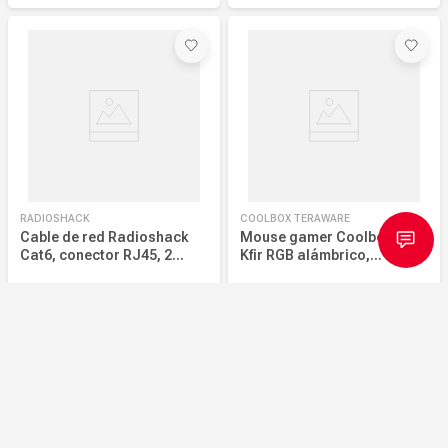
RADIOSHACK
COOLBOX TERAWARE
Cable de red Radioshack
Mouse gamer Coolbox T4G
Cat6, conector RJ45, 2
Kfir RGB alámbrico,
metros, gris
conexión USB, 6 botones,
3600 dpi, negro
14
39
S/
.
90
S/
.
90
Por
Coolbox
Por
Coolbox
Añadir al carrito
Añadir al carrito