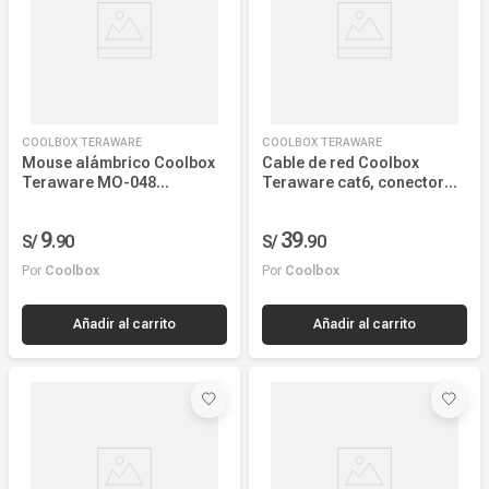
Mouse alámbrico Coolbox
Cable de red Coolbox
Teraware MO-048
Teraware cat6, conector
Alámbrico Coolbox
rj45, 250 mhz, 15 metros,
Teraware MO-048 USB
azul
9
39
S/
.
90
S/
.
90
1000 dpi, 3 botones, negro
Por
Coolbox
Por
Coolbox
Añadir al carrito
Añadir al carrito
RADIOSHACK
COOLBOX TERAWARE
Mouse pad Radioshack S,
Mouse pad ergonómico
22cm x 18cm,
Coolbox Teraware S,