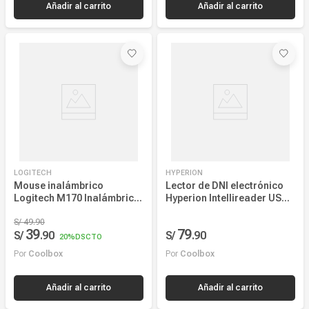
LOGITECH
HYPERION
Mouse inalámbrico
Lector de DNI electrónico
Logitech M170 Inalámbrico
Hyperion Intellireader USB
Logitech M170 receptor
2.0 y 3.0, negro
USB, 1000 dpi, 3 botones,
S/
49
.
90
39
79
S/
.
90
S/
.
90
rosado
20%
DSCTO
Por
Coolbox
Por
Coolbox
Añadir al carrito
Añadir al carrito