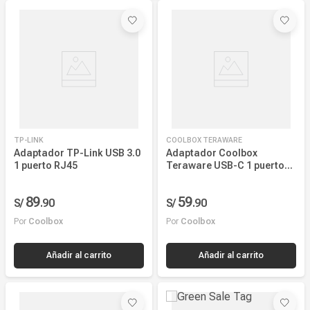
Precio más bajo
TP-LINK
COOLBOX TERAWARE
Nombre, creciente
Adaptador TP-Link USB 3.0
Adaptador Coolbox
1 puerto RJ45
Teraware USB-C 1 puerto
Nombre, decreciente
Ethernet RJ45
89
59
S/
.
90
S/
.
90
Por
Coolbox
Por
Coolbox
Añadir al carrito
Añadir al carrito