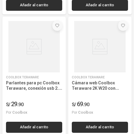
COOLBOX TERAWARE
COOLBOX TERAWARE
Parlantes para pc Coolbox
Cámara web Coolbox
Teraware, conexión usb 2.0
Teraware 2K W20 con
y 3.5 mm, 3W x2, 7.8cm x
iluminación, conexión USB,
6.1cm, negro
micrófono incorporado, AF
29
69
S/
.
90
S/
.
90
y montaje universal, ideal
para videollamadas,
Por
Coolbox
Por
Coolbox
streaming
Añadir al carrito
Añadir al carrito