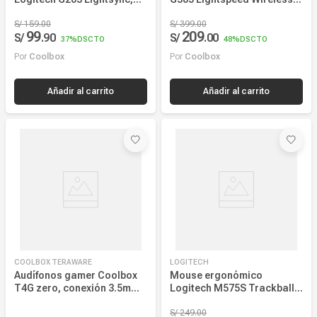
COOLBOX TERAWARE
LOGITECH
Audífonos gamer Coolbox
Mouse ergonómico
T4G zero, conexión 3.5mm,
Logitech M575S Trackball
RGB, negro
inalámbrico, silencioso,
compacto, negro
S/
249
.
00
59
199
S/
.
90
S/
.
00
20%
DSCTO
Por
Coolbox
Por
Game Center
Añadir al carrito
Añadir al carrito