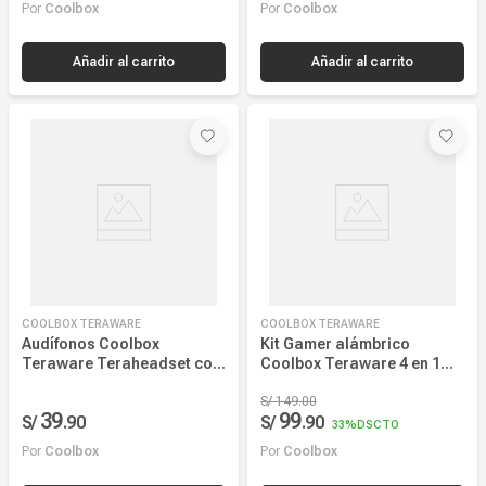
COOLBOX TERAWARE
COOLBOX TERAWARE
Audífonos Coolbox
Kit Gamer alámbrico
Teraware Teraheadset con
Coolbox Teraware 4 en 1
micrófono, conexión 3.5
Mouse + Teclado +
mm, 2200 ohms,
MousePad + Headset Led
S/
149
.
00
39
99
S/
.
90
S/
.
90
sensibilidad -58dB +- 3dB,
33%
DSCTO
PC, negro
Por
Coolbox
Por
Coolbox
Añadir al carrito
Añadir al carrito