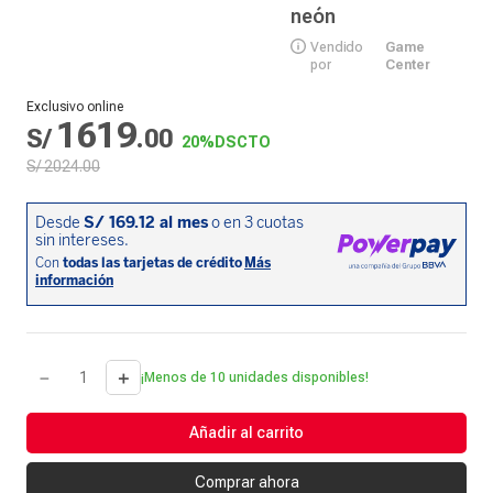
neón
Vendido
Game
por
Center
Exclusivo online
1619
S/
.
00
20%
DSCTO
S/
2024
.
00
－
＋
¡Menos de 10 unidades disponibles!
Añadir al carrito
Comprar ahora