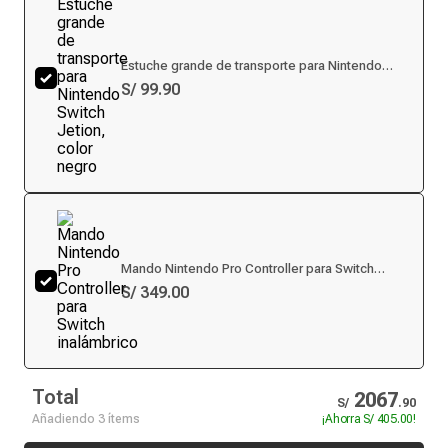
Estuche grande de transporte para Nintendo
Switch Jetion, color negro
S/ 99.90
Mando Nintendo Pro Controller para Switch
inalámbrico
S/ 349.00
Total
2067
S/
.
90
Añadiendo 3 ítems
¡Ahorra
S/ 405.00
!