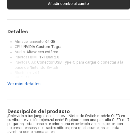
Añadir combo al carrito
Detalles
Almacenamiento:
64 GB
CPU:
NVIDIA Custom Tegra
Audio:
Altavoces estéreo
Puertos HDMI:
1x HDMI 2.0
Puertos USB:
Conector USB Type-C para cargar o conectar a la
base de Nintendo Switch
Bluetooth:
v4.1
Wi-Fi:
Sí
Juegos online:
Abre "Nintendo eShop" en el menú HOME, elige tu
Ver más detalles
cuenta, busca el juego y revisa detalles y contenido descargable
Controles incluidos:
Sí
Sensores:
Acelerómetro, giroscopio y sensor de brillo
Color:
Rojo / Azul
Salida de video:
Hasta 1080p via HDMI en TV
Descripción del producto
Batería:
4310 mAh
¡Dale vida a tus juegos con la nueva Nintendo Switch modelo OLED en
Duración de batería:
4.5 a 9 horas
su vibrante versión rojo/azul neón! Equipada con una pantalla OLED de 7
pulgadas, esta consola te brinda una experiencia visual superior, con
Tiempo de carga:
Apróx. 3 horas
colores intensos y contrastes nítidos para que te sumerjas en cada
Ranura para tarjetas microSD:
Compatible con tarjetas
aventura como nunca antes.
microSD/microSDHC/microSDXC