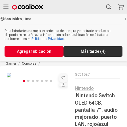
San Isidro
,
Lima
Para brindarte una mejor experiencia de compra y mostrarte productos
disponibles en tu área. La información sobre tu ubicación será tratada
conforme nuestra
Política de Privacidad
.
Agregar ubicación
Más tarde
(4)
Gamer
Consolas
GC01587
Nintendo
|
Nintendo Switch
OLED 64GB,
pantalla 7”, audio
mejorado, puerto
LAN, rojo/azul