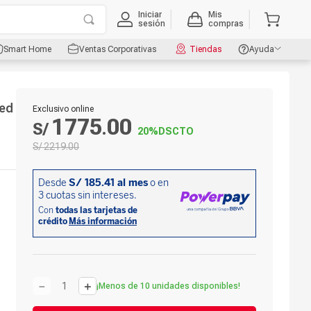
Iniciar
Mis
sesión
compras
Smart Home
Ventas Corporativas
Tiendas
Ayuda
led
Exclusivo online
1775
00
S/
.
20%
DSCTO
S/
2219
.
00
－
＋
¡Menos de 10 unidades disponibles!