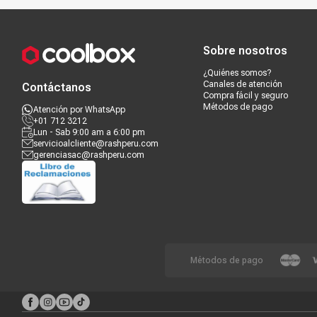
Compra segura
Términos y c
Tiempo de carga
Apróx. 3 horas
Sobre nosotros
Compatible con tarjetas
Ranura para tarjetas microSD
microSD/microSDHC/microSDXC
¿Quiénes somos?
Canales de atención
Contáctanos
Compra fácil y seguro
Métodos de pago
Atención por WhatsApp
+01 712 3212
Lun - Sab 9:00 am a 6:00 pm
servicioalcliente@rashperu.com
gerenciasac@rashperu.com
Métodos de pago