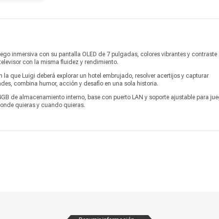
Detalles de controles
2 Joy Con
Pantalla
OLED de 7 pulgadas (17.78 cm)
Compatible con PCM lineal 5.1.
go inmersiva con su pantalla OLED de 7 pulgadas, colores vibrantes y contraste
Salida de audio
Altavoces estéreo
televisor con la misma fluidez y rendimiento.
 la que Luigi deberá explorar un hotel embrujado, resolver acertijos y capturar
Modelo
Switch Oled
ades, combina humor, acción y desafío en una sola historia.
Marca
NINTENDO
GB de almacenamiento interno, base con puerto LAN y soporte ajustable para ju
 donde quieras y cuando quieras.
Alto
10.16 cm
Ancho
24.13 cm
r
Profundidad
1.4 cm
Peso
426 g
Garantía
6 meses
Información adicional
Solo se emite boleta de venta