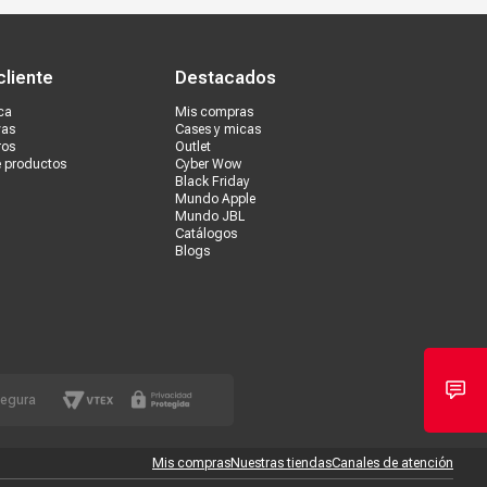
s tiendas
Ventas corporativas
cliente
Destacados
ca
Mis compras
vas
Cases y micas
ros
Outlet
e productos
Cyber Wow
Black Friday
Mundo Apple
Mundo JBL
Catálogos
Blogs
segura
Mis compras
Nuestras tiendas
Canales de atención