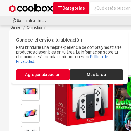
¿Qué estás buscand
Categorías
Términos más bu
San Isidro
,
Lima
Audífonos Con B
Gamer
Consolas
1
.
Celulares
Conoce el envío a tu ubicación
2
.
Para brindarte una mejor experiencia de compra y mostrarte
Ipad
3
.
productos disponibles en tu área. La información sobre tu
ubicación será tratada conforme nuestra
Política de
Iphone 17
Privacidad
.
4
.
Camaras Seguri
5
.
Agregar ubicación
Más tarde
Ps5
6
.
Microfono
7
.
Parlantes Blueto
8
.
Accesorios Com
9
.
Smartwach
10
.