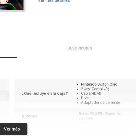
Ver más detalles
DESCRIPCIÓN
Nintendo Switch Oled
2 Joy-Cons (L/R)
¿Qué incluye en la caja?
Cable HDMI
Dock
Adaptador de corriente
Botón POWER / Botón de
Botones
volumen
Ver más
r
3.5 mm con 4 polos (estándar
Conector de audio
o
para CTIA)