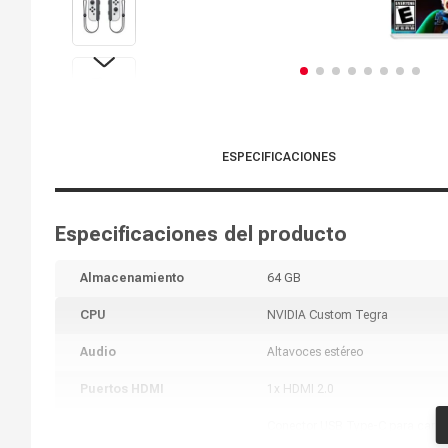
ESPECIFICACIONES
Especificaciones del producto
Almacenamiento
64 GB
CPU
NVIDIA Custom Tegra
Audio
Altavoces estéreo
Puertos HDMI
1x HDMI 2.0
Conector USB Type-C para carga
Puertos USB
o conectar a la base de Nintend