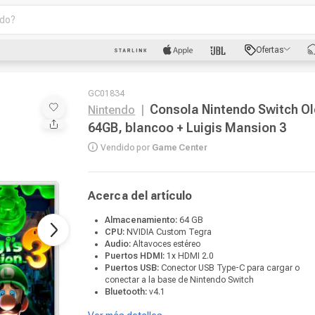
o?
scados
Ofertas
luetooth
GC01834
Consola Nintendo Switch O
Nintendo
|
64GB, blancoo + Luigis Mansion 3
Vendido por
Game Center
dad
Acerca del artículo
Almacenamiento:
64 GB
CPU:
NVIDIA Custom Tegra
oth
Audio:
Altavoces estéreo
Puertos HDMI:
1x HDMI 2.0
puto
Puertos USB:
Conector USB Type-C para cargar o
conectar a la base de Nintendo Switch
Bluetooth:
v4.1