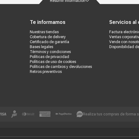
Resumir información
Producto digital
No
ondiciones
Políticas de privacidad
Canales de atención
Vende con nosotros
Nuestra
Vendido por
Marketplace
Te informamos
Servicios al 
Nuestras tiendas
Factura electróni
Cobertura de delivery
Ventas corporati
Certificado de garantía
Vende con nosot
Bases legales
Disponibilidad d
Términos y condiciones
Políticas de privacidad
Políticas de uso de cookies
Políticas de cambios y devoluciones
Retiros preventivos
Realiza tus compras de forma 