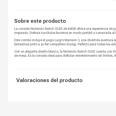
Switch
Bluetooth
v4.1
Sobre este producto
Wi-Fi
Sí
La consola Nintendo Switch OLED de 64GB ofrece una experiencia de jue
Selecciona "Nintendo eShop" en
mejorado. Disfruta tus títulos favoritos en modo portátil o conectada al 
el menú HOME y elige tu cuenta.
Busca el juego que deseas
Este combo incluye el juego Luigi’s Mansion 3, una divertida aventura en
Juegos online
adquirir y selecciónalo para ver
fantasmas junto a su fiel compañero Gooigi. Perfecto para todas las ed
toda la información y el
contenido descargable
Con un elegante diseño blanco, la Nintendo Switch OLED cuenta con 64
relacionado.
de mesa. Es la consola ideal para disfrutar entretenimiento sin límites,
Controles incluidos
Sí
Acelerómetro, giroscopio y senso
Sensores
de brillo
Valoraciones del producto
Color
Blanco
Salida de video
Hasta 1080p via HDMI en TV
Batería
4310 mAh
Duración de batería
4.5 a 9 horas