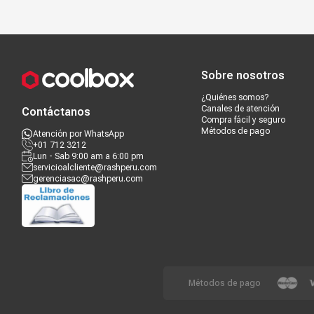
Almacenamiento interno de 64 GB
Guarda los juegos en tu consola con 64 GB de almacenamiento int
del sistema.
Compra segura
Términos y c
Audio mejorado
Disfruta de un audio superior en los modos portátil y semiportátil 
Sobre nosotros
¿Quiénes somos?
Canales de atención
Contáctanos
Compra fácil y seguro
Métodos de pago
Atención por WhatsApp
+01 712 3212
Lun - Sab 9:00 am a 6:00 pm
servicioalcliente@rashperu.com
gerenciasac@rashperu.com
Métodos de pago