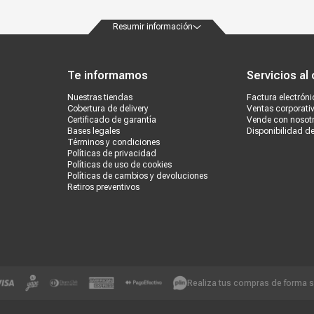
erno. Una porción de la memoria interna se reserva para los requerimiento
Resumir información
ondiciones
Políticas de privacidad
Canales de atención
Vende con nosotros
Nuestra
con los altavoces de la consola.
Te informamos
Servicios al 
Nuestras tiendas
Factura electróni
Cobertura de delivery
Ventas corporati
Certificado de garantía
Vende con nosot
Bases legales
Disponibilidad d
Términos y condiciones
Políticas de privacidad
Políticas de uso de cookies
Políticas de cambios y devoluciones
Retiros preventivos
Realiza tus compras de forma 