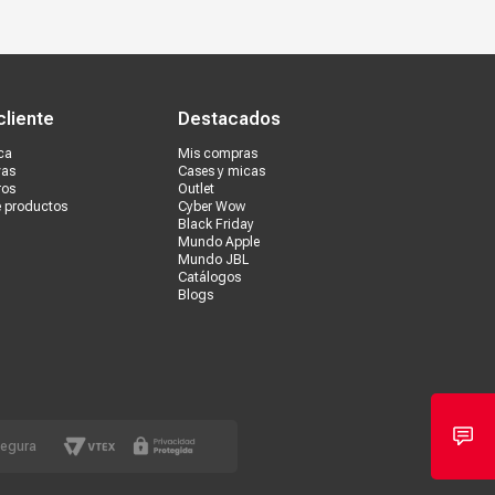
s
s tiendas
Ventas corporativas
cliente
Destacados
ca
Mis compras
vas
Cases y micas
ros
Outlet
e productos
Cyber Wow
Black Friday
Mundo Apple
Mundo JBL
Catálogos
Blogs
segura