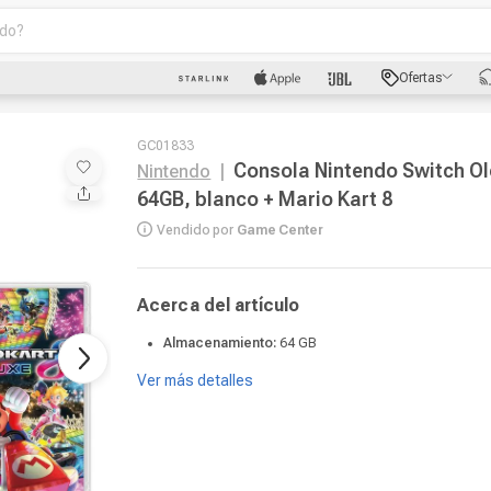
o?
scados
Ofertas
luetooth
GC01833
Consola Nintendo Switch O
Nintendo
|
64GB, blanco + Mario Kart 8
Vendido por
Game Center
Acerca del artículo
dad
Almacenamiento:
64 GB
oth
Ver más detalles