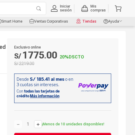
Iniciar
Mis
sesión
compras
Smart Home
Ventas Corporativas
Tiendas
Ayuda
led
Exclusivo online
1775
00
S/
.
20%
DSCTO
S/
2219
.
00
－
＋
¡Menos de 10 unidades disponibles!