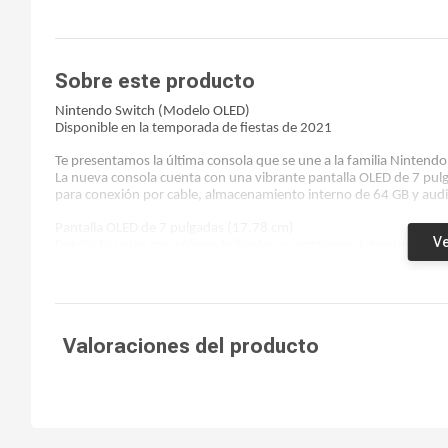
Sobre este producto
Nintendo Switch (Modelo OLED)
Disponible en la temporada de fiestas de 2021
Te presentamos la última consola que se une a la familia Nintendo
La nueva consola cuenta con una vibrante pantalla OLED de 7 pul
para conexión por cable, almacenamiento interno de 64 GB y aud
Pantalla OLED de 7 pulgadas (17.78 cm)
Ve
Deleita tus ojos con colores brillantes y contrastes definidos cua
Mira la diferencia que ofrece una pantalla vibrante cuando comp
Un soporte ajustable y amplio
Utiliza el resistente soporte para disfrutar cómodamente del modo
Valoraciones del producto
Encuentra tu mejor ángulo
Ajusta el soporte y encuentra el mejor ángulo de vista para disfru
Puerto LAN integrado para conexión por cable
Al utilizar el modo TV conéctate a internet* usando el puerto LAN