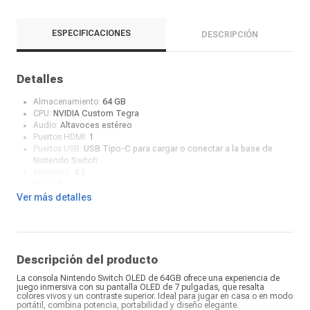
ESPECIFICACIONES
DESCRIPCIÓN
Detalles
Almacenamiento:
64 GB
CPU:
NVIDIA Custom Tegra
Audio:
Altavoces estéreo
Puertos HDMI:
1
Puertos USB:
USB Tipo-C para cargar o conectar a la base de
Nintendo Switch
Bluetooth:
4.1
Wi-Fi:
Sí
Juegos online:
Selecciona "Nintendo eShop" en el menú HOME y
Ver más detalles
elige tu cuenta. Busca el juego que deseas adquirir y
selecciónalo para ver toda la información y el contenido
descargable relacionado.
Controles incluidos:
Sí
Sensores:
Acelerómetro, giroscopio y sensor de brillo
Descripción del producto
Color:
Blanco
La consola Nintendo Switch OLED de 64GB ofrece una experiencia de
Salida de video:
Hasta 1080p via HDMI en TV
juego inmersiva con su pantalla OLED de 7 pulgadas, que resalta
Batería:
4310 mAh
colores vivos y un contraste superior. Ideal para jugar en casa o en modo
Duración de batería:
4.5 a 9 horas
portátil, combina potencia, portabilidad y diseño elegante.