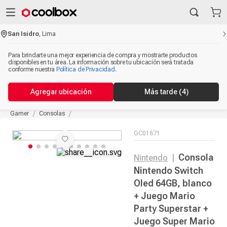
San Isidro
,
Lima
Para brindarte una mejor experiencia de compra y mostrarte productos
disponibles en tu área. La información sobre tu ubicación será tratada
conforme nuestra
Política de Privacidad
.
Agregar ubicación
Más tarde
(3)
Gamer
Consolas
GC01871
Consola
Nintendo
|
Nintendo Switch
Oled 64GB, blanco
+ Juego Mario
Party Superstar +
Juego Super Mario