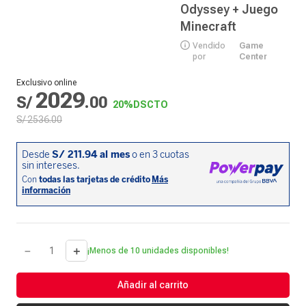
Odyssey + Juego
Minecraft
Vendido
Game
por
Center
Exclusivo online
2029
S/
.
00
20%
DSCTO
S/
2536
.
00
－
＋
¡Menos de 10 unidades disponibles!
Añadir al carrito