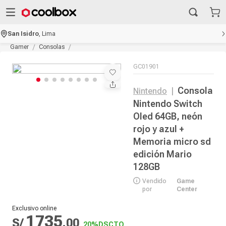
San Isidro
,
Lima
Gamer
Consolas
GC01901
Consola
Nintendo
|
Nintendo Switch
Oled 64GB, neón
rojo y azul +
Memoria micro sd
edición Mario
128GB
Vendido
Game
por
Center
Exclusivo online
1735
S/
.
00
20%
DSCTO