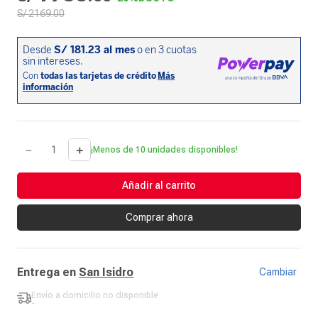
S/
2169
.
00
－
＋
¡Menos de 10 unidades disponibles!
Añadir al carrito
Comprar ahora
Entrega en
San Isidro
Cambiar
Envío a domicilio
no disponible
-