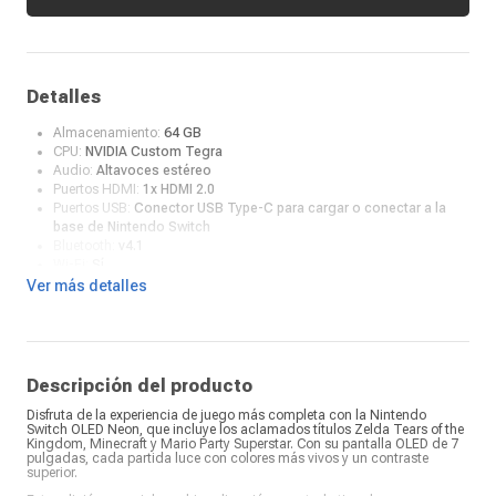
Detalles
Almacenamiento:
64 GB
CPU:
NVIDIA Custom Tegra
Audio:
Altavoces estéreo
Puertos HDMI:
1x HDMI 2.0
Puertos USB:
Conector USB Type-C para cargar o conectar a la
base de Nintendo Switch
Bluetooth:
v4.1
Wi-Fi:
Sí
Juegos online:
Selecciona "Nintendo eShop" en el menú HOME y
Ver más detalles
elige tu cuenta. Busca el juego que deseas adquirir y
selecciónalo para ver toda la información y el contenido
descargable relacionado.
Controles incluidos:
Sí
Sensores:
Acelerómetro, giroscopio y sensor de brillo
Descripción del producto
Color:
Rojo / Azul
Disfruta de la experiencia de juego más completa con la Nintendo
Salida de video:
Hasta 1080p via HDMI en TV
Switch OLED Neon, que incluye los aclamados títulos Zelda Tears of the
Batería:
4310 mAh
Kingdom, Minecraft y Mario Party Superstar. Con su pantalla OLED de 7
Duración de batería:
4.5 a 9 horas
pulgadas, cada partida luce con colores más vivos y un contraste
Tiempo de carga:
Apróx. 3 horas
superior.
Ranura para tarjetas microSD:
Compatible con tarjetas