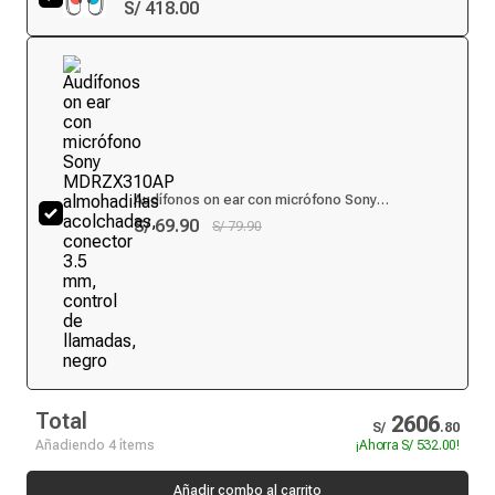
S/ 418.00
Audífonos on ear con micrófono Sony
MDRZX310AP almohadillas acolchadas, conector
S/ 69.90
S/ 79.90
3.5 mm, control de llamadas, negro
Total
2606
S/
.
80
Añadiendo 4 ítems
¡Ahorra
S/ 532.00
!
Añadir combo al carrito