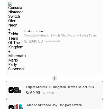
Producto actual
Consola Nintendo Switch Oled Neon + Zelda Tears
Of The Kingdom + Minecraft+ Mario Party Superstar
S/ 2049.00
S/ 2561.00
Tarjeta MicroSDXC Kingston Canvas Select Plus
128GB, U1, Clase 10, 100MB/s
S/ 69.90
S/ 79.90
Mando Nintendo Joy-Con para Switch,
inalámbrico, rojo y azul