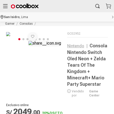
San Isidro
,
Lima
Gamer
Consolas
GC02952
Consola
Nintendo
|
Nintendo Switch
Oled Neon + Zelda
Tears Of The
Kingdom +
Minecraft+ Mario
Party Superstar
Vendido
Game
por
Center
Exclusivo online
2049
S/
.
00
20%
DSCTO